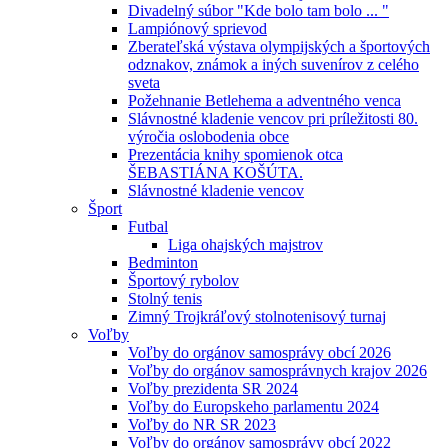
Divadelný súbor "Kde bolo tam bolo ... "
Lampiónový sprievod
Zberateľská výstava olympijských a športových
odznakov, známok a iných suvenírov z celého
sveta
Požehnanie Betlehema a adventného venca
Slávnostné kladenie vencov pri príležitosti 80.
výročia oslobodenia obce
Prezentácia knihy spomienok otca
ŠEBASTIÁNA KOŠÚTA.
Slávnostné kladenie vencov
Šport
Futbal
Liga ohajských majstrov
Bedminton
Športový rybolov
Stolný tenis
Zimný Trojkráľový stolnotenisový turnaj
Voľby
Voľby do orgánov samosprávy obcí 2026
Voľby do orgánov samosprávnych krajov 2026
Voľby prezidenta SR 2024
Voľby do Europskeho parlamentu 2024
Voľby do NR SR 2023
Voľby do orgánov samosprávy obcí 2022