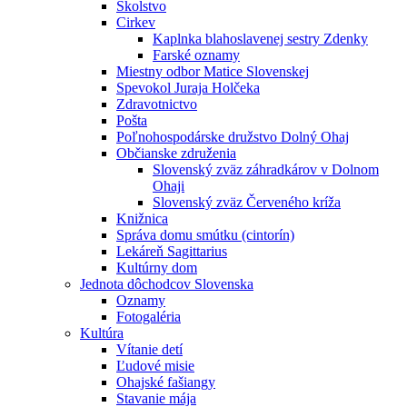
Školstvo
Cirkev
Kaplnka blahoslavenej sestry Zdenky
Farské oznamy
Miestny odbor Matice Slovenskej
Spevokol Juraja Holčeka
Zdravotnictvo
Pošta
Poľnohospodárske družstvo Dolný Ohaj
Občianske združenia
Slovenský zväz záhradkárov v Dolnom
Ohaji
Slovenský zväz Červeného kríža
Knižnica
Správa domu smútku (cintorín)
Lekáreň Sagittarius
Kultúrny dom
Jednota dôchodcov Slovenska
Oznamy
Fotogaléria
Kultúra
Vítanie detí
Ľudové misie
Ohajské fašiangy
Stavanie mája