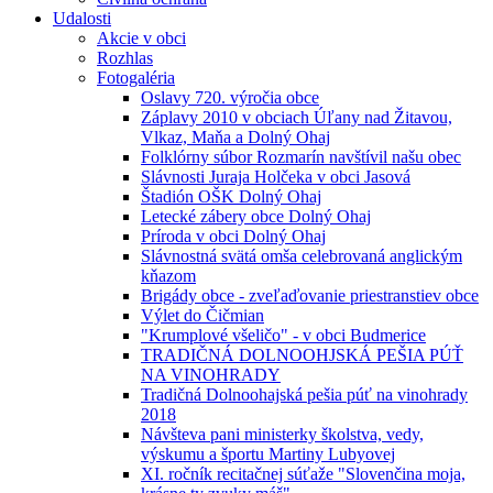
Udalosti
Akcie v obci
Rozhlas
Fotogaléria
Oslavy 720. výročia obce
Záplavy 2010 v obciach Úľany nad Žitavou,
Vlkaz, Maňa a Dolný Ohaj
Folklórny súbor Rozmarín navštívil našu obec
Slávnosti Juraja Holčeka v obci Jasová
Štadión OŠK Dolný Ohaj
Letecké zábery obce Dolný Ohaj
Príroda v obci Dolný Ohaj
Slávnostná svätá omša celebrovaná anglickým
kňazom
Brigády obce - zveľaďovanie priestranstiev obce
Výlet do Čičmian
"Krumplové všeličo" - v obci Budmerice
TRADIČNÁ DOLNOOHJSKÁ PEŠIA PÚŤ
NA VINOHRADY
Tradičná Dolnoohajská pešia púť na vinohrady
2018
Návšteva pani ministerky školstva, vedy,
výskumu a športu Martiny Lubyovej
XI. ročník recitačnej súťaže "Slovenčina moja,