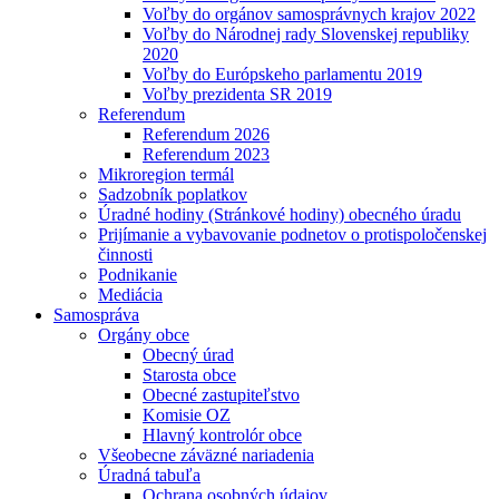
Voľby do orgánov samosprávnych krajov 2022
Voľby do Národnej rady Slovenskej republiky
2020
Voľby do Európskeho parlamentu 2019
Voľby prezidenta SR 2019
Referendum
Referendum 2026
Referendum 2023
Mikroregion termál
Sadzobník poplatkov
Úradné hodiny (Stránkové hodiny) obecného úradu
Prijímanie a vybavovanie podnetov o protispoločenskej
činnosti
Podnikanie
Mediácia
Samospráva
Orgány obce
Obecný úrad
Starosta obce
Obecné zastupiteľstvo
Komisie OZ
Hlavný kontrolór obce
Všeobecne záväzné nariadenia
Úradná tabuľa
Ochrana osobných údajov