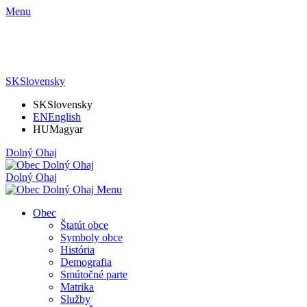
Menu
SK
Slovensky
SK
Slovensky
EN
English
HU
Magyar
Dolný Ohaj
Dolný Ohaj
Menu
Obec
Štatút obce
Symboly obce
História
Demografia
Smútočné parte
Matrika
Služby