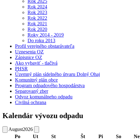
Rok 2025
Rok 2024
Rok 2023
Rok 2022
Rok 2021
Rok 2020
Roky 2014 - 2019
Do roku 2013
Profil verejného obstarávateľa
Uznesenia OZ
Zápisnice OZ
Ako vybaviť - tlačivá
PHSR
Územný plán sídelného útvaru Dolný Ohaj
Komunitný plán obce
Program odpadového hospodárstva
Separovaný zber
Odvoz komunálneho odpadu
Civilná ochrana
Kalendár vývozu odpadu
August
2026
Po
Ut
St
Št
Pi
So
Ne