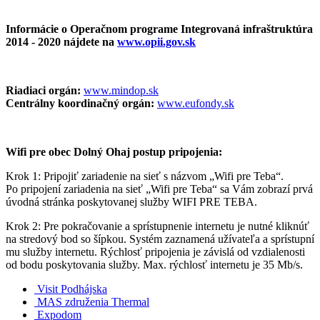
Informácie o Operačnom programe Integrovaná infraštruktúra
2014 - 2020 nájdete na
www.opii.gov.sk
Riadiaci orgán:
www.mindop.sk
Centrálny koordinačný orgán:
www.eufondy.sk
Wifi pre obec Dolný Ohaj postup pripojenia:
Krok 1: Pripojiť zariadenie na sieť s názvom „Wifi pre Teba“.
Po pripojení zariadenia na sieť „Wifi pre Teba“ sa Vám zobrazí prvá
úvodná stránka poskytovanej služby WIFI PRE TEBA.
Krok 2: Pre pokračovanie a sprístupnenie internetu je nutné kliknúť
na stredový bod so šípkou. Systém zaznamená užívateľa a sprístupní
mu služby internetu. Rýchlosť pripojenia je závislá od vzdialenosti
od bodu poskytovania služby. Max. rýchlosť internetu je 35 Mb/s.
Visit Podhájska
MAS združenia Thermal
Expodom