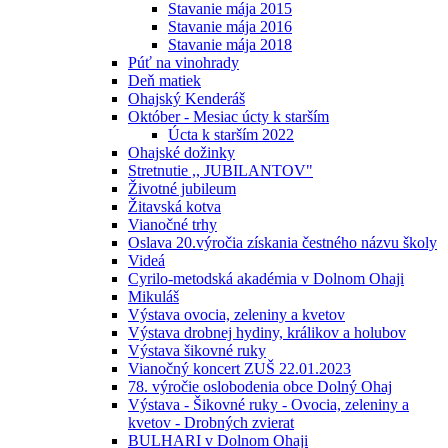
Stavanie mája 2015
Stavanie mája 2016
Stavanie mája 2018
Púť na vinohrady
Deň matiek
Ohajský Kenderáš
Október - Mesiac úcty k starším
Úcta k starším 2022
Ohajské dožinky
Stretnutie ,, JUBILANTOV"
Životné jubileum
Žitavská kotva
Vianočné trhy
Oslava 20.výročia získania čestného názvu školy
Videá
Cyrilo-metodská akadémia v Dolnom Ohaji
Mikuláš
Výstava ovocia, zeleniny a kvetov
Výstava drobnej hydiny, králikov a holubov
Výstava šikovné ruky
Vianočný koncert ZUŠ 22.01.2023
78. výročie oslobodenia obce Dolný Ohaj
Výstava - Šikovné ruky - Ovocia, zeleniny a
kvetov - Drobných zvierat
BULHARI v Dolnom Ohaji