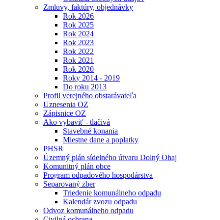
Zmluvy, faktúry, objednávky
Rok 2026
Rok 2025
Rok 2024
Rok 2023
Rok 2022
Rok 2021
Rok 2020
Roky 2014 - 2019
Do roku 2013
Profil verejného obstarávateľa
Uznesenia OZ
Zápisnice OZ
Ako vybaviť - tlačivá
Stavebné konania
Miestne dane a poplatky
PHSR
Územný plán sídelného útvaru Dolný Ohaj
Komunitný plán obce
Program odpadového hospodárstva
Separovaný zber
Triedenie komunálneho odpadu
Kalendár zvozu odpadu
Odvoz komunálneho odpadu
Civilná ochrana