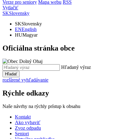
Verze pro seniory
Mapa webu
RSS
Vytlačiť
SK
Slovensky
SK
Slovensky
EN
English
HU
Magyar
Oficiálna stránka obce
Hľadaný výraz
Hľadať
rozšírené vyhľadávanie
Rýchle odkazy
Naše návrhy na rýchly prístup k obsahu
Kontakt
Ako vybaviť
Zvoz odpadu
Seniori