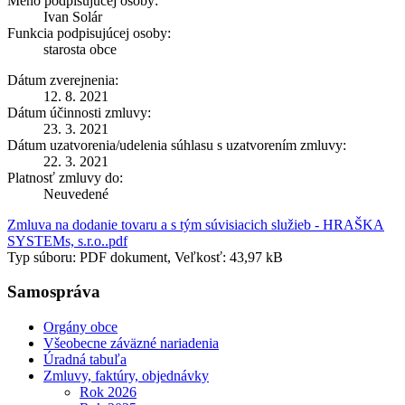
Meno podpisujúcej osoby:
Ivan Solár
Funkcia podpisujúcej osoby:
starosta obce
Dátum zverejnenia:
12. 8. 2021
Dátum účinnosti zmluvy:
23. 3. 2021
Dátum uzatvorenia/udelenia súhlasu s uzatvorením zmluvy:
22. 3. 2021
Platnosť zmluvy do:
Neuvedené
Zmluva na dodanie tovaru a s tým súvisiacich služieb - HRAŠKA
SYSTEMs, s.r.o..pdf
Typ súboru: PDF dokument, Veľkosť: 43,97 kB
Samospráva
Orgány obce
Všeobecne záväzné nariadenia
Úradná tabuľa
Zmluvy, faktúry, objednávky
Rok 2026