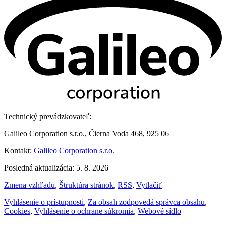
Technický prevádzkovateľ:
Galileo Corporation s.r.o., Čierna Voda 468, 925 06
Kontakt:
Galileo Corporation s.r.o.
Posledná aktualizácia: 5. 8. 2026
Zmena vzhľadu
,
Štruktúra stránok
,
RSS
,
Vytlačiť
Vyhlásenie o prístupnosti
,
Za obsah zodpovedá správca obsahu
,
Cookies
,
Vyhlásenie o ochrane súkromia
,
Webové sídlo