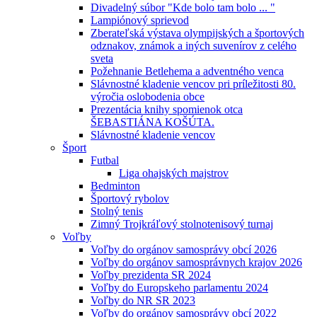
Divadelný súbor "Kde bolo tam bolo ... "
Lampiónový sprievod
Zberateľská výstava olympijských a športových
odznakov, známok a iných suvenírov z celého
sveta
Požehnanie Betlehema a adventného venca
Slávnostné kladenie vencov pri príležitosti 80.
výročia oslobodenia obce
Prezentácia knihy spomienok otca
ŠEBASTIÁNA KOŠÚTA.
Slávnostné kladenie vencov
Šport
Futbal
Liga ohajských majstrov
Bedminton
Športový rybolov
Stolný tenis
Zimný Trojkráľový stolnotenisový turnaj
Voľby
Voľby do orgánov samosprávy obcí 2026
Voľby do orgánov samosprávnych krajov 2026
Voľby prezidenta SR 2024
Voľby do Europskeho parlamentu 2024
Voľby do NR SR 2023
Voľby do orgánov samosprávy obcí 2022