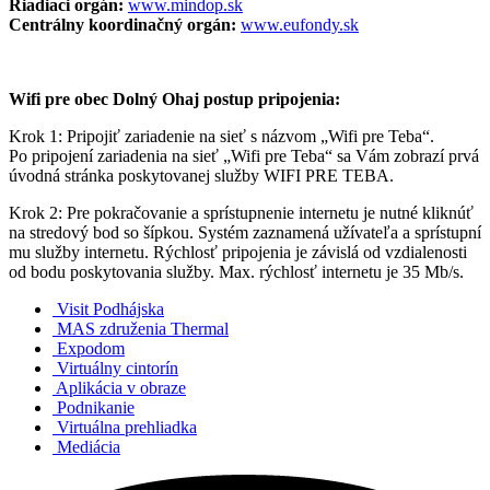
Riadiaci orgán:
www.mindop.sk
Centrálny koordinačný orgán:
www.eufondy.sk
Wifi pre obec Dolný Ohaj postup pripojenia:
Krok 1: Pripojiť zariadenie na sieť s názvom „Wifi pre Teba“.
Po pripojení zariadenia na sieť „Wifi pre Teba“ sa Vám zobrazí prvá
úvodná stránka poskytovanej služby WIFI PRE TEBA.
Krok 2: Pre pokračovanie a sprístupnenie internetu je nutné kliknúť
na stredový bod so šípkou. Systém zaznamená užívateľa a sprístupní
mu služby internetu. Rýchlosť pripojenia je závislá od vzdialenosti
od bodu poskytovania služby. Max. rýchlosť internetu je 35 Mb/s.
Visit Podhájska
MAS združenia Thermal
Expodom
Virtuálny cintorín
Aplikácia v obraze
Podnikanie
Virtuálna prehliadka
Mediácia