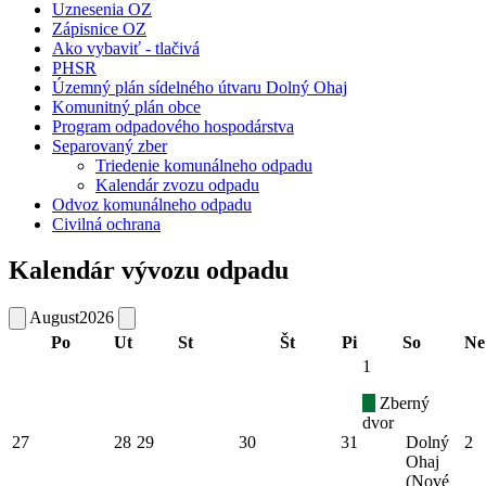
Uznesenia OZ
Zápisnice OZ
Ako vybaviť - tlačivá
PHSR
Územný plán sídelného útvaru Dolný Ohaj
Komunitný plán obce
Program odpadového hospodárstva
Separovaný zber
Triedenie komunálneho odpadu
Kalendár zvozu odpadu
Odvoz komunálneho odpadu
Civilná ochrana
Kalendár vývozu odpadu
August
2026
Po
Ut
St
Št
Pi
So
Ne
1
Zberný
dvor
27
28
29
30
31
Dolný
2
Ohaj
(Nové