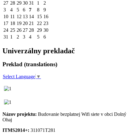
27
28
29
30
31
1
2
3
4
5
6
7
8
9
10
11
12
13
14
15
16
17
18
19
20
21
22
23
24
25
26
27
28
29
30
31
1
2
3
4
5
6
Univerzálny prekladač
Preklad (translations)
Select Language
▼
Názov projektu:
Budovanie bezplatnej Wifi siete v obci Dolný
Ohaj
ITMS2014+:
311071T281