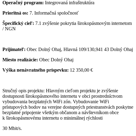
Operačný program:
Integrovaná infraštruktúra
Prioritná os:
7. Informačná spoločnosť
Špecifický cieľ:
7.1 zvýšenie pokrytia širokopásmovým internetom
/ NGN
Prijímateľ:
Obec Dolný Ohaj, Hlavná 109/130,941 43 Dolný Ohaj
Miesto realizácie:
Obec Dolný Ohaj
Výška nenávratného príspevku:
12 350,00 €
Stručný opis projektu: Hlavným cieľom projektu je zvýšenie
dostupnosti širokopásmového internetu v obci prostredníctvom
vybudovania bezplatných WiFi zón. Vybudovanie WiFi
prístupových bodov na verejne dostupných priestranstvách poskytne
bezplatné pripojenie všetkým občanom a návštevníkom obce
k širokopásmovému internetu o minimálnej rýchlosti
30 Mbit/s.