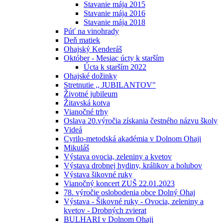
Stavanie mája 2015
Stavanie mája 2016
Stavanie mája 2018
Púť na vinohrady
Deň matiek
Ohajský Kenderáš
Október - Mesiac úcty k starším
Úcta k starším 2022
Ohajské dožinky
Stretnutie ,, JUBILANTOV"
Životné jubileum
Žitavská kotva
Vianočné trhy
Oslava 20.výročia získania čestného názvu školy
Videá
Cyrilo-metodská akadémia v Dolnom Ohaji
Mikuláš
Výstava ovocia, zeleniny a kvetov
Výstava drobnej hydiny, králikov a holubov
Výstava šikovné ruky
Vianočný koncert ZUŠ 22.01.2023
78. výročie oslobodenia obce Dolný Ohaj
Výstava - Šikovné ruky - Ovocia, zeleniny a
kvetov - Drobných zvierat
BULHARI v Dolnom Ohaji