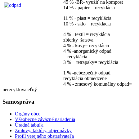
45 % -BR- využiť na kompost
14 % - papier = recyklácia
11 % - plast = recyklácia
10 % - sklo = recyklácia
4 % - textil = recyklácia
zbierky šatstva
4 % - kovy= recyklácia
4 % -anorganický odpad
= recyklácia
3 % - tetrapaky= recyklácia
1 % -nebezpečný odpad =
recyklácia obmedzene
4 % - zmesový komunálny odpad=
nerecyklovateľný
Samospráva
Orgány obce
Všeobecne záväzné nariadenia
Úradná tabuľa
Zmluvy, faktúry, objednávky
Profil verejného obstarávateľa