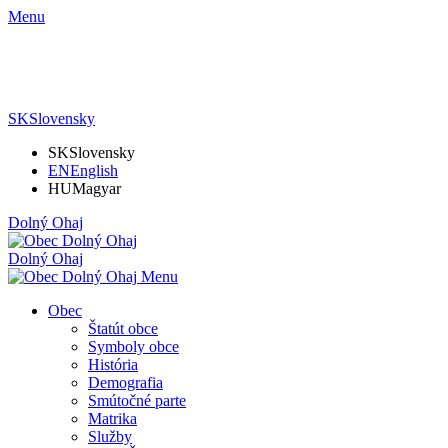
Menu
SK
Slovensky
SK
Slovensky
EN
English
HU
Magyar
Dolný Ohaj
Dolný Ohaj
Menu
Obec
Štatút obce
Symboly obce
História
Demografia
Smútočné parte
Matrika
Služby