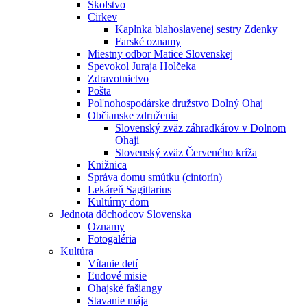
Školstvo
Cirkev
Kaplnka blahoslavenej sestry Zdenky
Farské oznamy
Miestny odbor Matice Slovenskej
Spevokol Juraja Holčeka
Zdravotnictvo
Pošta
Poľnohospodárske družstvo Dolný Ohaj
Občianske združenia
Slovenský zväz záhradkárov v Dolnom
Ohaji
Slovenský zväz Červeného kríža
Knižnica
Správa domu smútku (cintorín)
Lekáreň Sagittarius
Kultúrny dom
Jednota dôchodcov Slovenska
Oznamy
Fotogaléria
Kultúra
Vítanie detí
Ľudové misie
Ohajské fašiangy
Stavanie mája