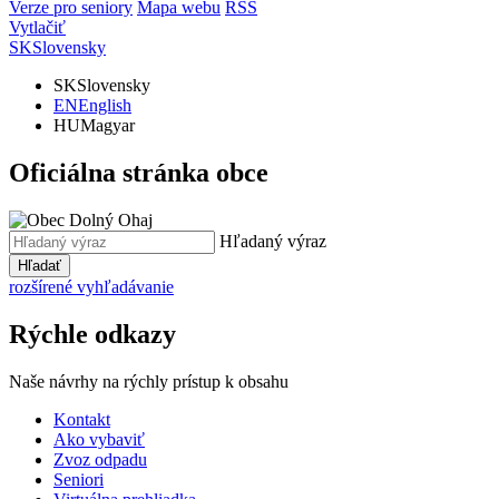
Verze pro seniory
Mapa webu
RSS
Vytlačiť
SK
Slovensky
SK
Slovensky
EN
English
HU
Magyar
Oficiálna stránka obce
Hľadaný výraz
Hľadať
rozšírené vyhľadávanie
Rýchle odkazy
Naše návrhy na rýchly prístup k obsahu
Kontakt
Ako vybaviť
Zvoz odpadu
Seniori