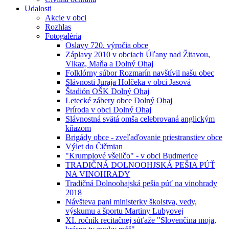
Udalosti
Akcie v obci
Rozhlas
Fotogaléria
Oslavy 720. výročia obce
Záplavy 2010 v obciach Úľany nad Žitavou,
Vlkaz, Maňa a Dolný Ohaj
Folklórny súbor Rozmarín navštívil našu obec
Slávnosti Juraja Holčeka v obci Jasová
Štadión OŠK Dolný Ohaj
Letecké zábery obce Dolný Ohaj
Príroda v obci Dolný Ohaj
Slávnostná svätá omša celebrovaná anglickým
kňazom
Brigády obce - zveľaďovanie priestranstiev obce
Výlet do Čičmian
"Krumplové všeličo" - v obci Budmerice
TRADIČNÁ DOLNOOHJSKÁ PEŠIA PÚŤ
NA VINOHRADY
Tradičná Dolnoohajská pešia púť na vinohrady
2018
Návšteva pani ministerky školstva, vedy,
výskumu a športu Martiny Lubyovej
XI. ročník recitačnej súťaže "Slovenčina moja,