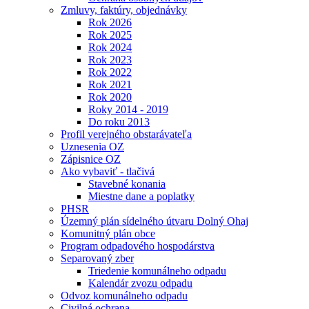
Zmluvy, faktúry, objednávky
Rok 2026
Rok 2025
Rok 2024
Rok 2023
Rok 2022
Rok 2021
Rok 2020
Roky 2014 - 2019
Do roku 2013
Profil verejného obstarávateľa
Uznesenia OZ
Zápisnice OZ
Ako vybaviť - tlačivá
Stavebné konania
Miestne dane a poplatky
PHSR
Územný plán sídelného útvaru Dolný Ohaj
Komunitný plán obce
Program odpadového hospodárstva
Separovaný zber
Triedenie komunálneho odpadu
Kalendár zvozu odpadu
Odvoz komunálneho odpadu
Civilná ochrana