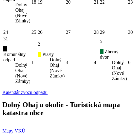
18
19
20
21
22
23
Dolný
Ohaj
(Nové
Zámky)
24
25
26
27
28
29
30
31
5
2
Zberný
Komunálny
Plasty
dvor
odpad
Dolný
1
3
4
Dolný
6
Dolný
Ohaj
Ohaj
Ohaj
(Nové
(Nové
(Nové
Zámky)
Zámky)
Zámky)
Kalendár zvozu odpadu
Dolný Ohaj a okolie - Turistická mapa
katastra obce
Mapy VKÚ