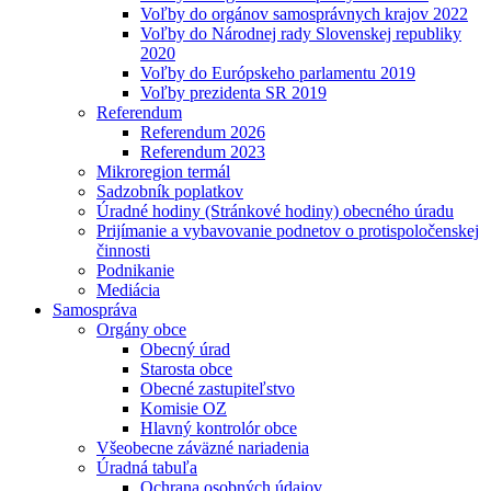
Voľby do orgánov samosprávnych krajov 2022
Voľby do Národnej rady Slovenskej republiky
2020
Voľby do Európskeho parlamentu 2019
Voľby prezidenta SR 2019
Referendum
Referendum 2026
Referendum 2023
Mikroregion termál
Sadzobník poplatkov
Úradné hodiny (Stránkové hodiny) obecného úradu
Prijímanie a vybavovanie podnetov o protispoločenskej
činnosti
Podnikanie
Mediácia
Samospráva
Orgány obce
Obecný úrad
Starosta obce
Obecné zastupiteľstvo
Komisie OZ
Hlavný kontrolór obce
Všeobecne záväzné nariadenia
Úradná tabuľa
Ochrana osobných údajov