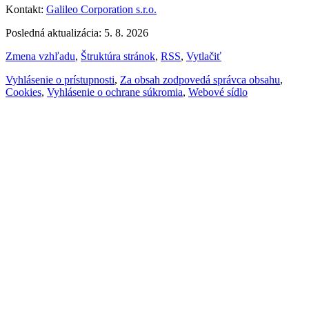
Kontakt:
Galileo Corporation s.r.o.
Posledná aktualizácia: 5. 8. 2026
Zmena vzhľadu
,
Štruktúra stránok
,
RSS
,
Vytlačiť
Vyhlásenie o prístupnosti
,
Za obsah zodpovedá správca obsahu
,
Cookies
,
Vyhlásenie o ochrane súkromia
,
Webové sídlo