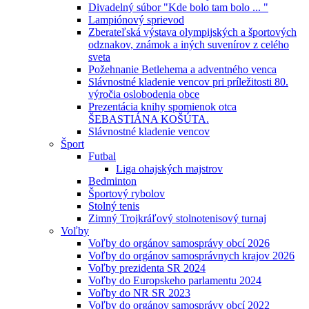
Divadelný súbor "Kde bolo tam bolo ... "
Lampiónový sprievod
Zberateľská výstava olympijských a športových
odznakov, známok a iných suvenírov z celého
sveta
Požehnanie Betlehema a adventného venca
Slávnostné kladenie vencov pri príležitosti 80.
výročia oslobodenia obce
Prezentácia knihy spomienok otca
ŠEBASTIÁNA KOŠÚTA.
Slávnostné kladenie vencov
Šport
Futbal
Liga ohajských majstrov
Bedminton
Športový rybolov
Stolný tenis
Zimný Trojkráľový stolnotenisový turnaj
Voľby
Voľby do orgánov samosprávy obcí 2026
Voľby do orgánov samosprávnych krajov 2026
Voľby prezidenta SR 2024
Voľby do Europskeho parlamentu 2024
Voľby do NR SR 2023
Voľby do orgánov samosprávy obcí 2022