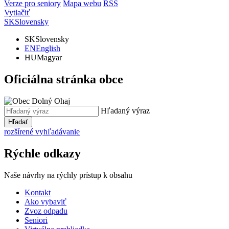
Verze pro seniory
Mapa webu
RSS
Vytlačiť
SK
Slovensky
SK
Slovensky
EN
English
HU
Magyar
Oficiálna stránka obce
Hľadaný výraz
Hľadať
rozšírené vyhľadávanie
Rýchle odkazy
Naše návrhy na rýchly prístup k obsahu
Kontakt
Ako vybaviť
Zvoz odpadu
Seniori