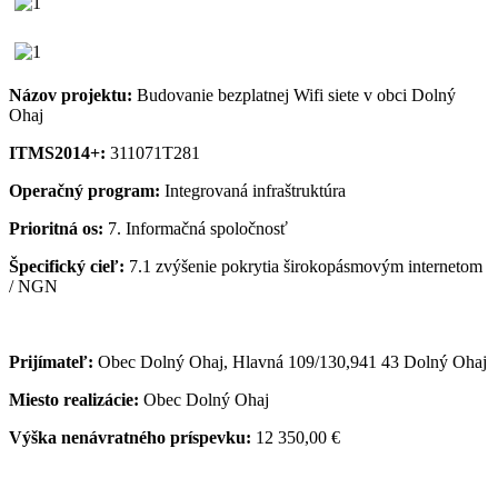
Názov projektu:
Budovanie bezplatnej Wifi siete v obci Dolný
Ohaj
ITMS2014+:
311071T281
Operačný program:
Integrovaná infraštruktúra
Prioritná os:
7. Informačná spoločnosť
Špecifický cieľ:
7.1 zvýšenie pokrytia širokopásmovým internetom
/ NGN
Prijímateľ:
Obec Dolný Ohaj, Hlavná 109/130,941 43 Dolný Ohaj
Miesto realizácie:
Obec Dolný Ohaj
Výška nenávratného príspevku:
12 350,00 €