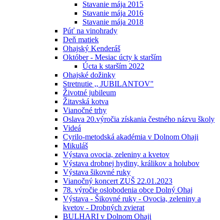
Stavanie mája 2015
Stavanie mája 2016
Stavanie mája 2018
Púť na vinohrady
Deň matiek
Ohajský Kenderáš
Október - Mesiac úcty k starším
Úcta k starším 2022
Ohajské dožinky
Stretnutie ,, JUBILANTOV"
Životné jubileum
Žitavská kotva
Vianočné trhy
Oslava 20.výročia získania čestného názvu školy
Videá
Cyrilo-metodská akadémia v Dolnom Ohaji
Mikuláš
Výstava ovocia, zeleniny a kvetov
Výstava drobnej hydiny, králikov a holubov
Výstava šikovné ruky
Vianočný koncert ZUŠ 22.01.2023
78. výročie oslobodenia obce Dolný Ohaj
Výstava - Šikovné ruky - Ovocia, zeleniny a
kvetov - Drobných zvierat
BULHARI v Dolnom Ohaji