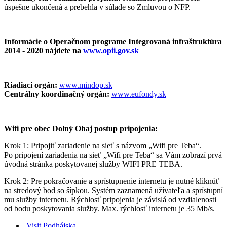
úspešne ukončená a prebehla v súlade so Zmluvou o NFP.
Informácie o Operačnom programe Integrovaná infraštruktúra
2014 - 2020 nájdete na
www.opii.gov.sk
Riadiaci orgán:
www.mindop.sk
Centrálny koordinačný orgán:
www.eufondy.sk
Wifi pre obec Dolný Ohaj postup pripojenia:
Krok 1: Pripojiť zariadenie na sieť s názvom „Wifi pre Teba“.
Po pripojení zariadenia na sieť „Wifi pre Teba“ sa Vám zobrazí prvá
úvodná stránka poskytovanej služby WIFI PRE TEBA.
Krok 2: Pre pokračovanie a sprístupnenie internetu je nutné kliknúť
na stredový bod so šípkou. Systém zaznamená užívateľa a sprístupní
mu služby internetu. Rýchlosť pripojenia je závislá od vzdialenosti
od bodu poskytovania služby. Max. rýchlosť internetu je 35 Mb/s.
Visit Podhájska