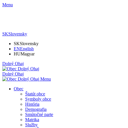
Menu
SK
Slovensky
SK
Slovensky
EN
English
HU
Magyar
Dolný Ohaj
Dolný Ohaj
Menu
Obec
Štatút obce
Symboly obce
História
Demografia
Smútočné parte
Matrika
Služby