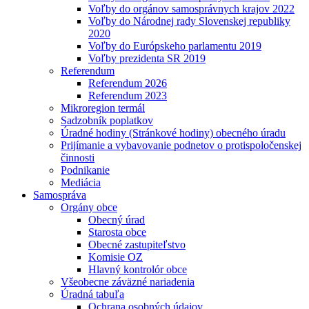
Voľby do orgánov samosprávnych krajov 2022
Voľby do Národnej rady Slovenskej republiky
2020
Voľby do Európskeho parlamentu 2019
Voľby prezidenta SR 2019
Referendum
Referendum 2026
Referendum 2023
Mikroregion termál
Sadzobník poplatkov
Úradné hodiny (Stránkové hodiny) obecného úradu
Prijímanie a vybavovanie podnetov o protispoločenskej
činnosti
Podnikanie
Mediácia
Samospráva
Orgány obce
Obecný úrad
Starosta obce
Obecné zastupiteľstvo
Komisie OZ
Hlavný kontrolór obce
Všeobecne záväzné nariadenia
Úradná tabuľa
Ochrana osobných údajov