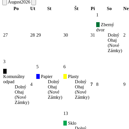
August
2026
Po
Ut
St
Št
Pi
So
Ne
1
Zberný
dvor
27
28
29
30
31
Dolný
2
Ohaj
(Nové
Zámky)
3
5
6
Komunálny
Papier
Plasty
odpad
Dolný
Dolný
4
7
8
9
Dolný
Ohaj
Ohaj
Ohaj
(Nové
(Nové
(Nové
Zámky)
Zámky)
Zámky)
13
Sklo
Dolný