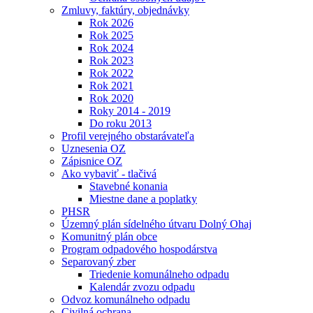
Zmluvy, faktúry, objednávky
Rok 2026
Rok 2025
Rok 2024
Rok 2023
Rok 2022
Rok 2021
Rok 2020
Roky 2014 - 2019
Do roku 2013
Profil verejného obstarávateľa
Uznesenia OZ
Zápisnice OZ
Ako vybaviť - tlačivá
Stavebné konania
Miestne dane a poplatky
PHSR
Územný plán sídelného útvaru Dolný Ohaj
Komunitný plán obce
Program odpadového hospodárstva
Separovaný zber
Triedenie komunálneho odpadu
Kalendár zvozu odpadu
Odvoz komunálneho odpadu
Civilná ochrana