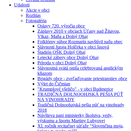
Udalosti
Akcie v obci
Rozhlas
Fotogaléria
Oslavy 720. výročia obce
Záplavy 2010 v obciach Úľany nad Žitavou,
Vlkaz, Maňa a Dolný Ohaj
Folklórny súbor Rozmarín navštívil našu obec
Slávnosti Juraja Holčeka v obci Jasová
Štadión OŠK Dolný Ohaj
Letecké zábery obce Dolný Ohaj
Príroda v obci Dolný Ohaj
Slávnostná svätá omša celebrovaná anglickým
kňazom
Brigády obce - zveľaďovanie priestranstiev obce
Výlet do Čičmian
"Krumplové všeličo" - v obci Budmerice
TRADIČNÁ DOLNOOHJSKÁ PEŠIA PÚŤ
NA VINOHRADY
Tradičná Dolnoohajská pešia púť na vinohrady
2018
Návšteva pani ministerky školstva, vedy,
výskumu a športu Martiny Lubyovej
XI. ročník recitačnej súťaže "Slovenčina moja,