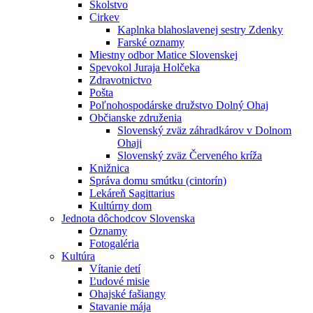
Školstvo
Cirkev
Kaplnka blahoslavenej sestry Zdenky
Farské oznamy
Miestny odbor Matice Slovenskej
Spevokol Juraja Holčeka
Zdravotnictvo
Pošta
Poľnohospodárske družstvo Dolný Ohaj
Občianske združenia
Slovenský zväz záhradkárov v Dolnom
Ohaji
Slovenský zväz Červeného kríža
Knižnica
Správa domu smútku (cintorín)
Lekáreň Sagittarius
Kultúrny dom
Jednota dôchodcov Slovenska
Oznamy
Fotogaléria
Kultúra
Vítanie detí
Ľudové misie
Ohajské fašiangy
Stavanie mája