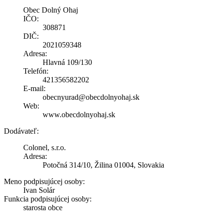
Obec Dolný Ohaj
IČO:
308871
DIČ:
2021059348
Adresa:
Hlavná 109/130
Telefón:
421356582202
E-mail:
obecnyurad@obecdolnyohaj.sk
Web:
www.obecdolnyohaj.sk
Dodávateľ:
Colonel, s.r.o.
Adresa:
Potočná 314/10, Žilina 01004, Slovakia
Meno podpisujúcej osoby:
Ivan Solár
Funkcia podpisujúcej osoby:
starosta obce