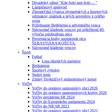
Divadelný súbor "Kde bolo tam bolo ... "
Lampiónový sprievod
Zberateľská výstava olympijských a športových
odznakov, známok a iných suvenírov z celého
sveta
Požehnanie Betlehema a adventného venca
Slávnostné kladenie vencov pri príležitosti 80.
výročia oslobodenia obce
Prezentácia knihy spomienok otca
ŠEBASTIÁNA KOŠÚTA.
Slávnostné kladenie vencov
Šport
Futbal
Liga ohajských majstrov
Bedminton
Športový rybolov
Stolný tenis
Zimný Trojkráľový stolnotenisový turnaj
Voľby
Voľby do orgánov samosprávy obcí 2026
Voľby do orgánov samosprávnych krajov 2026
Voľby prezidenta SR 2024
Voľby do Europskeho parlamentu 2024
Voľby do NR SR 2023
Voľby do orgánov samosprávy obcí 2022