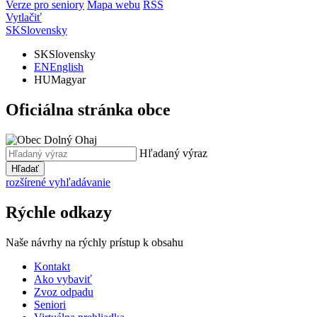
Verze pro seniory
Mapa webu
RSS
Vytlačiť
SK
Slovensky
SK
Slovensky
EN
English
HU
Magyar
Oficiálna stránka obce
Hľadaný výraz
Hľadať
rozšírené vyhľadávanie
Rýchle odkazy
Naše návrhy na rýchly prístup k obsahu
Kontakt
Ako vybaviť
Zvoz odpadu
Seniori