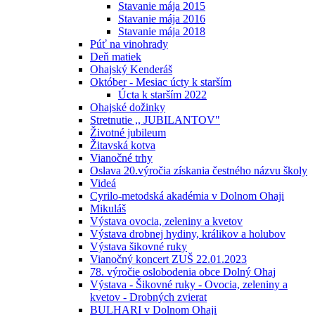
Stavanie mája 2015
Stavanie mája 2016
Stavanie mája 2018
Púť na vinohrady
Deň matiek
Ohajský Kenderáš
Október - Mesiac úcty k starším
Úcta k starším 2022
Ohajské dožinky
Stretnutie ,, JUBILANTOV"
Životné jubileum
Žitavská kotva
Vianočné trhy
Oslava 20.výročia získania čestného názvu školy
Videá
Cyrilo-metodská akadémia v Dolnom Ohaji
Mikuláš
Výstava ovocia, zeleniny a kvetov
Výstava drobnej hydiny, králikov a holubov
Výstava šikovné ruky
Vianočný koncert ZUŠ 22.01.2023
78. výročie oslobodenia obce Dolný Ohaj
Výstava - Šikovné ruky - Ovocia, zeleniny a
kvetov - Drobných zvierat
BULHARI v Dolnom Ohaji