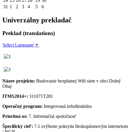
24
25
26
27
28
29
30
31
1
2
3
4
5
6
Univerzálny prekladač
Preklad (translations)
Select Language
▼
Názov projektu:
Budovanie bezplatnej Wifi siete v obci Dolný
Ohaj
ITMS2014+:
311071T281
Operačný program:
Integrovaná infraštruktúra
Prioritná os:
7. Informačná spoločnosť
Špecifický cieľ:
7.1 zvýšenie pokrytia širokopásmovým internetom
/ NGN