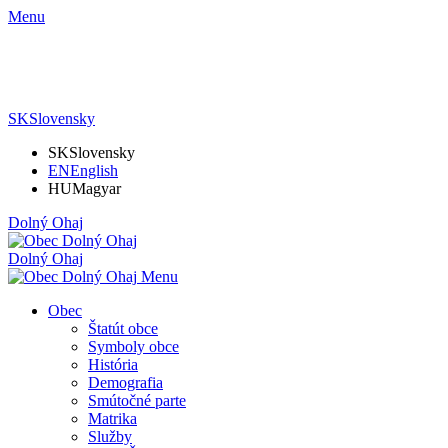
Menu
SK
Slovensky
SK
Slovensky
EN
English
HU
Magyar
Dolný Ohaj
Dolný Ohaj
Menu
Obec
Štatút obce
Symboly obce
História
Demografia
Smútočné parte
Matrika
Služby