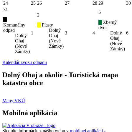
24
25
26
27
28
29
30
31
5
2
Zberný
Komunálny
Plasty
dvor
odpad
Dolný
1
3
4
Dolný
6
Dolný
Ohaj
Ohaj
Ohaj
(Nové
(Nové
(Nové
Zámky)
Zámky)
Zámky)
Kalendár zvozu odpadu
Dolný Ohaj a okolie - Turistická mapa
katastra obce
Mapy VKÚ
Mobilná aplikácia
Sledujte informácie z nášho webu v
mobilnej aplikácii -