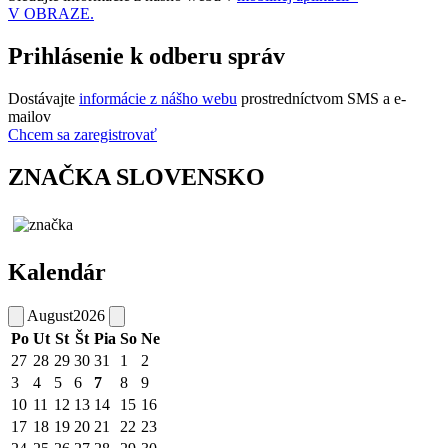
V OBRAZE.
Prihlásenie k odberu správ
Dostávajte
informácie z nášho webu
prostredníctvom SMS a e-
mailov
Chcem sa zaregistrovať
ZNAČKA SLOVENSKO
Kalendár
August
2026
Po
Ut
St
Št
Pia
So
Ne
27
28
29
30
31
1
2
3
4
5
6
7
8
9
10
11
12
13
14
15
16
17
18
19
20
21
22
23