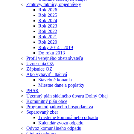
Zmluvy, faktúry, objednávky
Rok 2026
Rok 2025
Rok 2024
Rok 2023
Rok 2022
Rok 2021
Rok 2020
Roky 2014 - 2019
Do roku 2013
Profil verejného obstarávateľa
Uznesenia OZ
Zápisnice OZ
Ako vybaviť - tlačivá
Stavebné konania
Miestne dane a poplatky
PHSR
Územný plán sídelného útvaru Dolný Ohaj
Komunitný plán obce
Program odpadového hospodárstva
Separovaný zber
Triedenie komunálneho odpadu
Kalendár zvozu odpadu
Odvoz komunálneho odpadu
Civilná ochrana