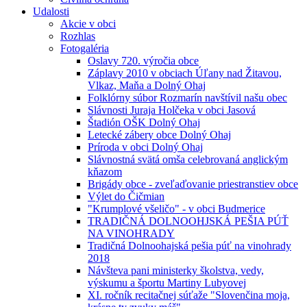
Udalosti
Akcie v obci
Rozhlas
Fotogaléria
Oslavy 720. výročia obce
Záplavy 2010 v obciach Úľany nad Žitavou,
Vlkaz, Maňa a Dolný Ohaj
Folklórny súbor Rozmarín navštívil našu obec
Slávnosti Juraja Holčeka v obci Jasová
Štadión OŠK Dolný Ohaj
Letecké zábery obce Dolný Ohaj
Príroda v obci Dolný Ohaj
Slávnostná svätá omša celebrovaná anglickým
kňazom
Brigády obce - zveľaďovanie priestranstiev obce
Výlet do Čičmian
"Krumplové všeličo" - v obci Budmerice
TRADIČNÁ DOLNOOHJSKÁ PEŠIA PÚŤ
NA VINOHRADY
Tradičná Dolnoohajská pešia púť na vinohrady
2018
Návšteva pani ministerky školstva, vedy,
výskumu a športu Martiny Lubyovej
XI. ročník recitačnej súťaže "Slovenčina moja,