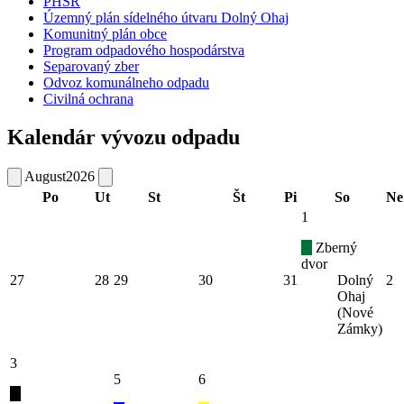
PHSR
Územný plán sídelného útvaru Dolný Ohaj
Komunitný plán obce
Program odpadového hospodárstva
Separovaný zber
Odvoz komunálneho odpadu
Civilná ochrana
Kalendár vývozu odpadu
August
2026
Po
Ut
St
Št
Pi
So
Ne
1
Zberný
dvor
27
28
29
30
31
Dolný
2
Ohaj
(Nové
Zámky)
3
5
6