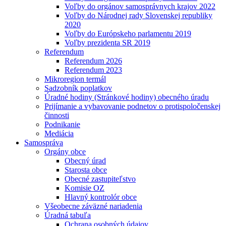
Voľby do orgánov samosprávnych krajov 2022
Voľby do Národnej rady Slovenskej republiky
2020
Voľby do Európskeho parlamentu 2019
Voľby prezidenta SR 2019
Referendum
Referendum 2026
Referendum 2023
Mikroregion termál
Sadzobník poplatkov
Úradné hodiny (Stránkové hodiny) obecného úradu
Prijímanie a vybavovanie podnetov o protispoločenskej
činnosti
Podnikanie
Mediácia
Samospráva
Orgány obce
Obecný úrad
Starosta obce
Obecné zastupiteľstvo
Komisie OZ
Hlavný kontrolór obce
Všeobecne záväzné nariadenia
Úradná tabuľa
Ochrana osobných údajov