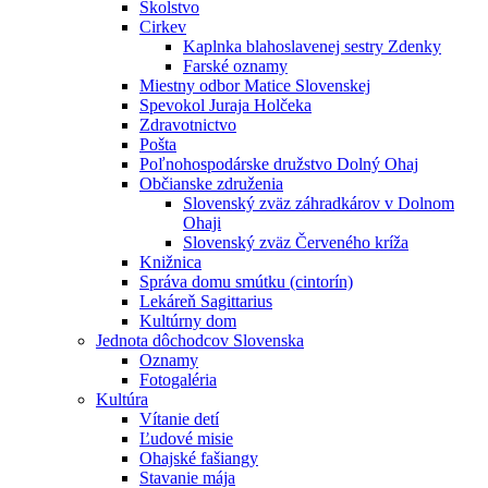
Školstvo
Cirkev
Kaplnka blahoslavenej sestry Zdenky
Farské oznamy
Miestny odbor Matice Slovenskej
Spevokol Juraja Holčeka
Zdravotnictvo
Pošta
Poľnohospodárske družstvo Dolný Ohaj
Občianske združenia
Slovenský zväz záhradkárov v Dolnom
Ohaji
Slovenský zväz Červeného kríža
Knižnica
Správa domu smútku (cintorín)
Lekáreň Sagittarius
Kultúrny dom
Jednota dôchodcov Slovenska
Oznamy
Fotogaléria
Kultúra
Vítanie detí
Ľudové misie
Ohajské fašiangy
Stavanie mája