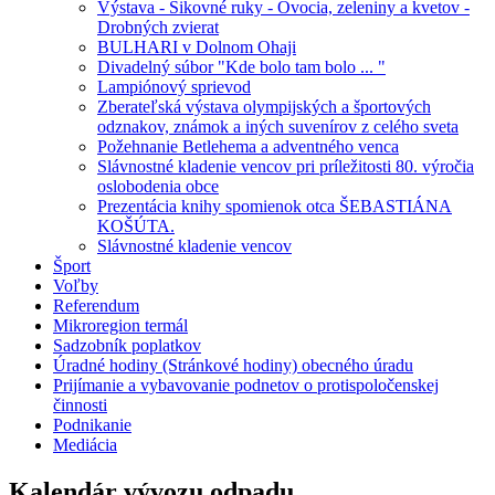
Výstava - Šikovné ruky - Ovocia, zeleniny a kvetov -
Drobných zvierat
BULHARI v Dolnom Ohaji
Divadelný súbor "Kde bolo tam bolo ... "
Lampiónový sprievod
Zberateľská výstava olympijských a športových
odznakov, známok a iných suvenírov z celého sveta
Požehnanie Betlehema a adventného venca
Slávnostné kladenie vencov pri príležitosti 80. výročia
oslobodenia obce
Prezentácia knihy spomienok otca ŠEBASTIÁNA
KOŠÚTA.
Slávnostné kladenie vencov
Šport
Voľby
Referendum
Mikroregion termál
Sadzobník poplatkov
Úradné hodiny (Stránkové hodiny) obecného úradu
Prijímanie a vybavovanie podnetov o protispoločenskej
činnosti
Podnikanie
Mediácia
Kalendár vývozu odpadu