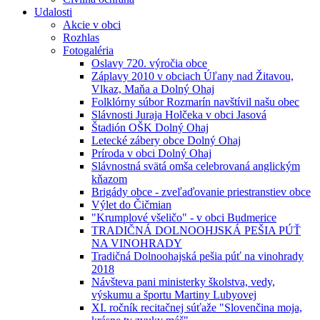
Udalosti
Akcie v obci
Rozhlas
Fotogaléria
Oslavy 720. výročia obce
Záplavy 2010 v obciach Úľany nad Žitavou,
Vlkaz, Maňa a Dolný Ohaj
Folklórny súbor Rozmarín navštívil našu obec
Slávnosti Juraja Holčeka v obci Jasová
Štadión OŠK Dolný Ohaj
Letecké zábery obce Dolný Ohaj
Príroda v obci Dolný Ohaj
Slávnostná svätá omša celebrovaná anglickým
kňazom
Brigády obce - zveľaďovanie priestranstiev obce
Výlet do Čičmian
"Krumplové všeličo" - v obci Budmerice
TRADIČNÁ DOLNOOHJSKÁ PEŠIA PÚŤ
NA VINOHRADY
Tradičná Dolnoohajská pešia púť na vinohrady
2018
Návšteva pani ministerky školstva, vedy,
výskumu a športu Martiny Lubyovej
XI. ročník recitačnej súťaže "Slovenčina moja,