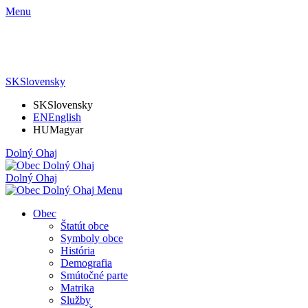
Menu
SK
Slovensky
SK
Slovensky
EN
English
HU
Magyar
Dolný Ohaj
Dolný Ohaj
Menu
Obec
Štatút obce
Symboly obce
História
Demografia
Smútočné parte
Matrika
Služby