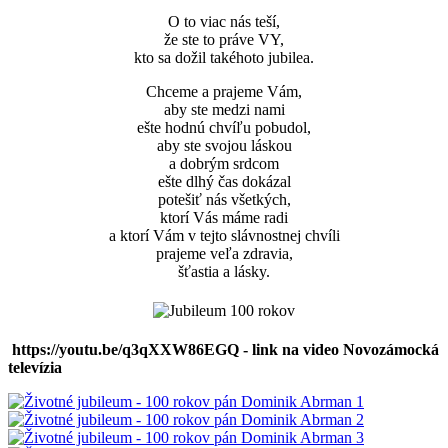
O to viac nás teší,
že ste to práve VY,
kto sa dožil takéhoto jubilea.
Chceme a prajeme Vám,
aby ste medzi nami
ešte hodnú chvíľu pobudol,
aby ste svojou láskou
a dobrým srdcom
ešte dlhý čas dokázal
potešiť nás všetkých,
ktorí Vás máme radi
a ktorí Vám v tejto slávnostnej chvíli
prajeme veľa zdravia,
šťastia a lásky.
https://youtu.be/q3qXXW86EGQ - link na video Novozámocká
televízia