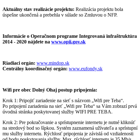
Aktuálny stav realizácie projektu:
Realizácia projektu bola
úspešne ukončená a prebehla v súlade so Zmluvou o NFP.
Informácie o Operačnom programe Integrovaná infraštruktúra
2014 - 2020 nájdete na
www.opii.gov.sk
Riadiaci orgán:
www.mindop.sk
Centrálny koordinačný orgán:
www.eufondy.sk
Wifi pre obec Dolný Ohaj postup pripojenia:
Krok 1: Pripojiť zariadenie na sieť s názvom „Wifi pre Teba“.
Po pripojení zariadenia na sieť „Wifi pre Teba“ sa Vám zobrazí prvá
úvodná stránka poskytovanej služby WIFI PRE TEBA.
Krok 2: Pre pokračovanie a sprístupnenie internetu je nutné kliknúť
na stredový bod so šípkou. Systém zaznamená užívateľa a sprístupní
mu služby internetu. Rýchlosť pripojenia je závislá od vzdialenosti
od bodu poskytovania služby. Max. rýchlosť internetu je 35 Mb/s.