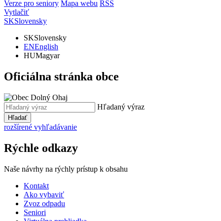
Verze pro seniory
Mapa webu
RSS
Vytlačiť
SK
Slovensky
SK
Slovensky
EN
English
HU
Magyar
Oficiálna stránka obce
Hľadaný výraz
Hľadať
rozšírené vyhľadávanie
Rýchle odkazy
Naše návrhy na rýchly prístup k obsahu
Kontakt
Ako vybaviť
Zvoz odpadu
Seniori