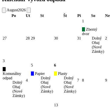
August
2026
Po
Ut
St
Št
Pi
So
Ne
1
Zberný
dvor
27
28
29
30
31
Dolný
2
Ohaj
(Nové
Zámky)
3
5
6
Komunálny
Papier
Plasty
odpad
Dolný
Dolný
4
7
8
9
Dolný
Ohaj
Ohaj
Ohaj
(Nové
(Nové
(Nové
Zámky)
Zámky)
Zámky)
13