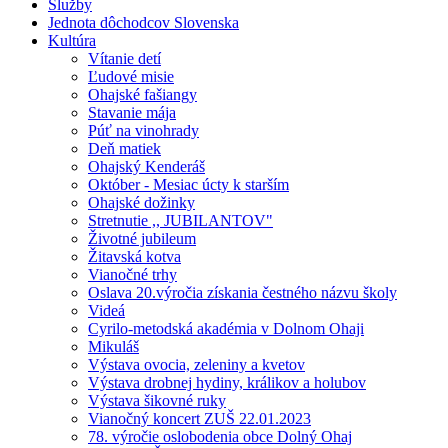
Služby
Jednota dôchodcov Slovenska
Kultúra
Vítanie detí
Ľudové misie
Ohajské fašiangy
Stavanie mája
Púť na vinohrady
Deň matiek
Ohajský Kenderáš
Október - Mesiac úcty k starším
Ohajské dožinky
Stretnutie ,, JUBILANTOV"
Životné jubileum
Žitavská kotva
Vianočné trhy
Oslava 20.výročia získania čestného názvu školy
Videá
Cyrilo-metodská akadémia v Dolnom Ohaji
Mikuláš
Výstava ovocia, zeleniny a kvetov
Výstava drobnej hydiny, králikov a holubov
Výstava šikovné ruky
Vianočný koncert ZUŠ 22.01.2023
78. výročie oslobodenia obce Dolný Ohaj