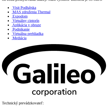
Visit Podhájska
MAS združenia Thermal
Expodom
Virtuálny cintorín
Aplikácia v obraze
Podnikanie
Virtuálna prehliadka
Mediácia
Technický prevádzkovateľ: