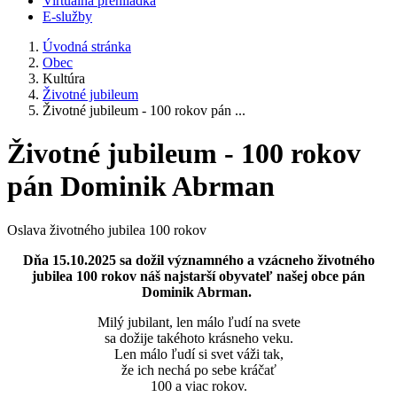
Virtuálna prehliadka
E-služby
Úvodná stránka
Obec
Kultúra
Životné jubileum
Životné jubileum - 100 rokov pán ...
Životné jubileum - 100 rokov
pán Dominik Abrman
Oslava životného jubilea 100 rokov
Dňa 15.10.2025 sa dožil významného a vzácneho životného
jubilea 100 rokov náš najstarší obyvateľ našej obce pán
Dominik Abrman.
Milý jubilant, len málo ľudí na svete
sa dožije takéhoto krásneho veku.
Len málo ľudí si svet váži tak,
že ich nechá po sebe kráčať
100 a viac rokov.