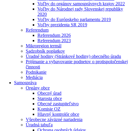
Voľby do orgánov samosprávnych krajov 2022
Voľby do Národnej rady Slovenskej republiky
2020
Voľby do Európskeho parlamentu 2019
Voľby prezidenta SR 2019
Referendum
Referendum 2026
Referendum 2023
Mikroregion termál
Sadzobník poplatkov
Úradné hodiny (Stránkové hodiny) obecného úradu
Prijímanie a vybavovanie podnetov o protispoločenskej
činnosti
Podnikanie
Mediácia
Samospráva
Orgány obce
Obecný úrad
Starosta obce
Obecné zastupiteľstvo
Komisie OZ
Hlavný kontrolór obce
Všeobecne záväzné nariadenia
Úradná tabuľa
Ochrana osobných údajov