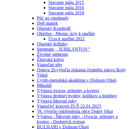
Stavanie mája 2015
Stavanie mája 2016
Stavanie mája 2018
Púť na vinohrady
Deň matiek
Ohajský Kenderáš
Október - Mesiac úcty k starším
Úcta k starším 2022
Ohajské dožinky
Stretnutie ,, JUBILANTOV"
Životné jubileum
Žitavská kotva
Vianočné trhy
Oslava 20.výročia získania čestného názvu školy
Videá
Cyrilo-metodská akadémia v Dolnom Ohaji
Mikuláš
Výstava ovocia, zeleniny a kvetov
Výstava drobnej hydiny, králikov a holubov
Výstava šikovné ruky
Vianočný koncert ZUŠ 22.01.2023
78. výročie oslobodenia obce Dolný Ohaj
Výstava - Šikovné ruky - Ovocia, zeleniny a
kvetov - Drobných zvierat
BULHARI v Dolnom Ohaji