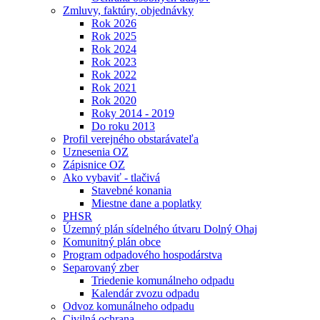
Zmluvy, faktúry, objednávky
Rok 2026
Rok 2025
Rok 2024
Rok 2023
Rok 2022
Rok 2021
Rok 2020
Roky 2014 - 2019
Do roku 2013
Profil verejného obstarávateľa
Uznesenia OZ
Zápisnice OZ
Ako vybaviť - tlačivá
Stavebné konania
Miestne dane a poplatky
PHSR
Územný plán sídelného útvaru Dolný Ohaj
Komunitný plán obce
Program odpadového hospodárstva
Separovaný zber
Triedenie komunálneho odpadu
Kalendár zvozu odpadu
Odvoz komunálneho odpadu
Civilná ochrana