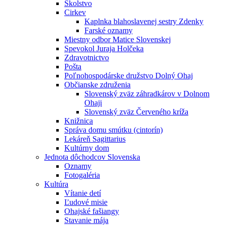
Školstvo
Cirkev
Kaplnka blahoslavenej sestry Zdenky
Farské oznamy
Miestny odbor Matice Slovenskej
Spevokol Juraja Holčeka
Zdravotnictvo
Pošta
Poľnohospodárske družstvo Dolný Ohaj
Občianske združenia
Slovenský zväz záhradkárov v Dolnom
Ohaji
Slovenský zväz Červeného kríža
Knižnica
Správa domu smútku (cintorín)
Lekáreň Sagittarius
Kultúrny dom
Jednota dôchodcov Slovenska
Oznamy
Fotogaléria
Kultúra
Vítanie detí
Ľudové misie
Ohajské fašiangy
Stavanie mája