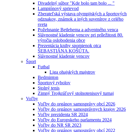
Divadelný súbor "Kde bolo tam bolo ... "
Lampiónový sprievod
Zberateľská výstava olympijských a športových
odznakov, známok a iných suvenírov z celého
sveta
Požehnanie Betlehema a adventného venca
Slávnostné kladenie vencov pri príležitosti 80.
výročia oslobodenia obce
Prezentácia knihy spomienok otca
ŠEBASTIÁNA KOŠÚTA.
Slávnostné kladenie vencov
Šport
Futbal
Liga ohajských majstrov
Bedminton
Športový rybolov
Stolný tenis
Zimný Trojkráľový stolnotenisový turnaj
Voľby
Voľby do orgánov samosprávy obcí 2026
Voľby do orgánov samosprávnych krajov 2026
Voľby prezidenta SR 2024
Voľby do Europskeho parlamentu 2024
Voľby do NR SR 2023
Voľby do orgánov samosprávy obcí 2022