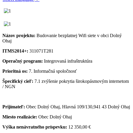
Názov projektu:
Budovanie bezplatnej Wifi siete v obci Dolný
Ohaj
ITMS2014+:
311071T281
Operačný program:
Integrovaná infraštruktúra
Prioritná os:
7. Informačná spoločnosť
Špecifický cieľ:
7.1 zvýšenie pokrytia širokopásmovým internetom
/ NGN
Prijímateľ:
Obec Dolný Ohaj, Hlavná 109/130,941 43 Dolný Ohaj
Miesto realizácie:
Obec Dolný Ohaj
Výška nenávratného príspevku:
12 350,00 €