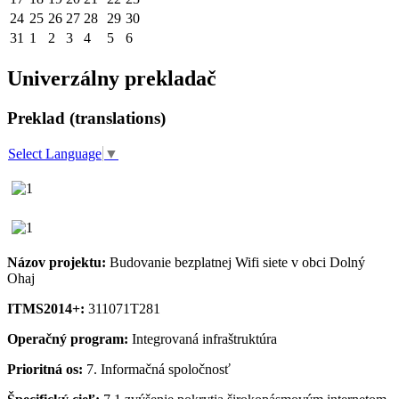
24
25
26
27
28
29
30
31
1
2
3
4
5
6
Univerzálny prekladač
Preklad (translations)
Select Language
▼
Názov projektu:
Budovanie bezplatnej Wifi siete v obci Dolný
Ohaj
ITMS2014+:
311071T281
Operačný program:
Integrovaná infraštruktúra
Prioritná os:
7. Informačná spoločnosť