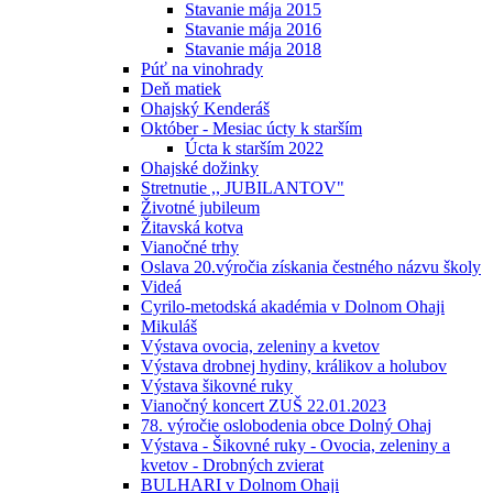
Stavanie mája 2015
Stavanie mája 2016
Stavanie mája 2018
Púť na vinohrady
Deň matiek
Ohajský Kenderáš
Október - Mesiac úcty k starším
Úcta k starším 2022
Ohajské dožinky
Stretnutie ,, JUBILANTOV"
Životné jubileum
Žitavská kotva
Vianočné trhy
Oslava 20.výročia získania čestného názvu školy
Videá
Cyrilo-metodská akadémia v Dolnom Ohaji
Mikuláš
Výstava ovocia, zeleniny a kvetov
Výstava drobnej hydiny, králikov a holubov
Výstava šikovné ruky
Vianočný koncert ZUŠ 22.01.2023
78. výročie oslobodenia obce Dolný Ohaj
Výstava - Šikovné ruky - Ovocia, zeleniny a
kvetov - Drobných zvierat
BULHARI v Dolnom Ohaji