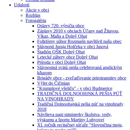
Udalosti
Akcie v obci
Rozhlas
Fotogaléria
Oslavy 720. výročia obce
Záplavy 2010 v obciach Úľany nad Žitavou,
Vlkaz, Maňa a Dolný Ohaj
Folklórny súbor Rozmarín navštívil našu obec
Slávnosti Juraja Holčeka v obci Jasová
Štadión OŠK Dolný Ohaj
Letecké zábery obce Dolný Ohaj
Príroda v obci Dolný Ohaj
Slávnostná svätá omša celebrovaná anglickým
kňazom
Brigády obce - zveľaďovanie priestranstiev obce
Výlet do Čičmian
"Krumplové všeličo" - v obci Budmerice
TRADIČNÁ DOLNOOHJSKÁ PEŠIA PÚŤ
NA VINOHRADY
Tradičná Dolnoohajská pešia púť na vinohrady
2018
Návšteva pani ministerky školstva, vedy,
výskumu a športu Martiny Lubyovej
XI. ročník recitačnej súťaže "Slovenčina moja,