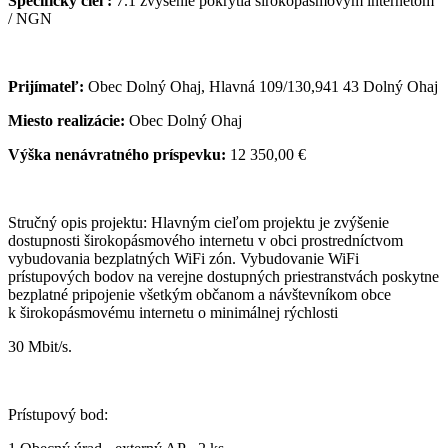
Špecifický cieľ:
7.1 zvýšenie pokrytia širokopásmovým internetom
/ NGN
Prijímateľ:
Obec Dolný Ohaj, Hlavná 109/130,941 43 Dolný Ohaj
Miesto realizácie:
Obec Dolný Ohaj
Výška nenávratného príspevku:
12 350,00 €
Stručný opis projektu: Hlavným cieľom projektu je zvýšenie
dostupnosti širokopásmového internetu v obci prostredníctvom
vybudovania bezplatných WiFi zón. Vybudovanie WiFi
prístupových bodov na verejne dostupných priestranstvách poskytne
bezplatné pripojenie všetkým občanom a návštevníkom obce
k širokopásmovému internetu o minimálnej rýchlosti
30 Mbit/s.
Prístupový bod: