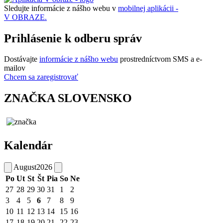
Sledujte informácie z nášho webu v
mobilnej aplikácii -
V OBRAZE.
Prihlásenie k odberu správ
Dostávajte
informácie z nášho webu
prostredníctvom SMS a e-
mailov
Chcem sa zaregistrovať
ZNAČKA SLOVENSKO
Kalendár
August
2026
Po
Ut
St
Št
Pia
So
Ne
27
28
29
30
31
1
2
3
4
5
6
7
8
9
10
11
12
13
14
15
16
17
18
19
20
21
22
23