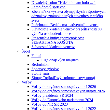
Divadelný súbor "Kde bolo tam bolo ... "
Lampiónový sprievod
Zberateľská výstava olympijských a športových
odznakov, známok a iných suvenírov z celého
sveta
Požehnanie Betlehema a adventného venca
Slávnostné kladenie vencov pri príležitosti 80.
výročia oslobodenia obce
Prezentácia knihy spomienok otca
ŠEBASTIÁNA KOŠÚTA.
Slávnostné kladenie vencov
Šport
Futbal
Liga ohajských majstrov
Bedminton
Športový rybolov
Stolný tenis
Zimný Trojkráľový stolnotenisový turnaj
Voľby
Voľby do orgánov samosprávy obcí 2026
Voľby do orgánov samosprávnych krajov 2026
Voľby prezidenta SR 2024
Voľby do Europskeho parlamentu 2024
Voľby do NR SR 2023
Voľby do orgánov samosprávy obcí 2022