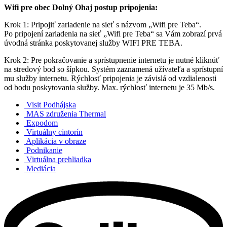
Wifi pre obec Dolný Ohaj postup pripojenia:
Krok 1: Pripojiť zariadenie na sieť s názvom „Wifi pre Teba“.
Po pripojení zariadenia na sieť „Wifi pre Teba“ sa Vám zobrazí prvá
úvodná stránka poskytovanej služby WIFI PRE TEBA.
Krok 2: Pre pokračovanie a sprístupnenie internetu je nutné kliknúť
na stredový bod so šípkou. Systém zaznamená užívateľa a sprístupní
mu služby internetu. Rýchlosť pripojenia je závislá od vzdialenosti
od bodu poskytovania služby. Max. rýchlosť internetu je 35 Mb/s.
Visit Podhájska
MAS združenia Thermal
Expodom
Virtuálny cintorín
Aplikácia v obraze
Podnikanie
Virtuálna prehliadka
Mediácia