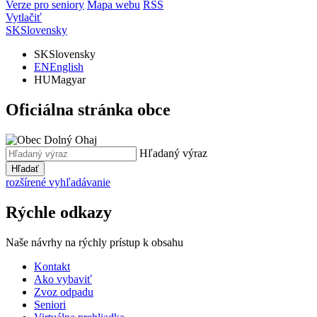
Verze pro seniory
Mapa webu
RSS
Vytlačiť
SK
Slovensky
SK
Slovensky
EN
English
HU
Magyar
Oficiálna stránka obce
Hľadaný výraz
Hľadať
rozšírené vyhľadávanie
Rýchle odkazy
Naše návrhy na rýchly prístup k obsahu
Kontakt
Ako vybaviť
Zvoz odpadu
Seniori