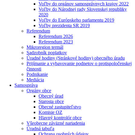
Voľby do orgánov samosprávnych krajov 2022
Voľby do Národnej rady Slovenskej republiky
2020
Voľby do Európskeho parlamentu 2019
Voľby prezidenta SR 2019
Referendum
Referendum 2026
Referendum 2023
Mikroregion termál
Sadzobník poplatkov
Úradné hodiny (Stránkové hodiny) obecného úradu
Prijímanie a vybavovanie podnetov o protispoločenskej
činnosti
Podnikanie
Mediácia
Samospráva
Orgány obce
Obecný úrad
Starosta obce
Obecné zastupiteľstvo
Komisie OZ
Hlavný kontrolór obce
Všeobecne záväzné nariadenia
Úradná tabuľa
Ochrana osobných údajov