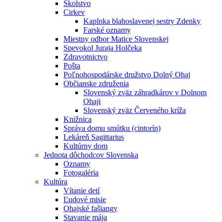
Školstvo
Cirkev
Kaplnka blahoslavenej sestry Zdenky
Farské oznamy
Miestny odbor Matice Slovenskej
Spevokol Juraja Holčeka
Zdravotnictvo
Pošta
Poľnohospodárske družstvo Dolný Ohaj
Občianske združenia
Slovenský zväz záhradkárov v Dolnom
Ohaji
Slovenský zväz Červeného kríža
Knižnica
Správa domu smútku (cintorín)
Lekáreň Sagittarius
Kultúrny dom
Jednota dôchodcov Slovenska
Oznamy
Fotogaléria
Kultúra
Vítanie detí
Ľudové misie
Ohajské fašiangy
Stavanie mája