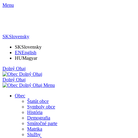
Menu
SK
Slovensky
SK
Slovensky
EN
English
HU
Magyar
Dolný Ohaj
Dolný Ohaj
Menu
Obec
Štatút obce
Symboly obce
História
Demografia
Smútočné parte
Matrika
Služby