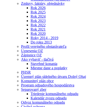
Zmluvy, faktúry, objednávky
Rok 2026
Rok 2025
Rok 2024
Rok 2023
Rok 2022
Rok 2021
Rok 2020
Roky 2014 - 2019
Do roku 2013
Profil verejného obstarávateľa
Uznesenia OZ
Zápisnice OZ
Ako vybaviť - tlačivá
Stavebné konania
Miestne dane a poplatky
PHSR
Územný plán sídelného útvaru Dolný Ohaj
Komunitný plán obce
Program odpadového hospodárstva
Separovaný zber
Triedenie komunálneho odpadu
Kalendár zvozu odpadu
Odvoz komunálneho odpadu
Civilná ochrana