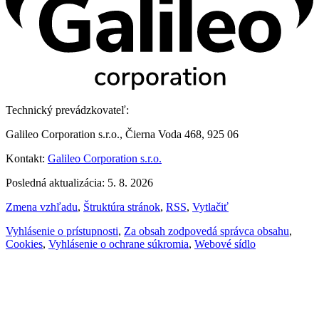
Technický prevádzkovateľ:
Galileo Corporation s.r.o., Čierna Voda 468, 925 06
Kontakt:
Galileo Corporation s.r.o.
Posledná aktualizácia: 5. 8. 2026
Zmena vzhľadu
,
Štruktúra stránok
,
RSS
,
Vytlačiť
Vyhlásenie o prístupnosti
,
Za obsah zodpovedá správca obsahu
,
Cookies
,
Vyhlásenie o ochrane súkromia
,
Webové sídlo