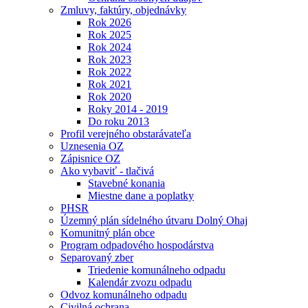
Zmluvy, faktúry, objednávky
Rok 2026
Rok 2025
Rok 2024
Rok 2023
Rok 2022
Rok 2021
Rok 2020
Roky 2014 - 2019
Do roku 2013
Profil verejného obstarávateľa
Uznesenia OZ
Zápisnice OZ
Ako vybaviť - tlačivá
Stavebné konania
Miestne dane a poplatky
PHSR
Územný plán sídelného útvaru Dolný Ohaj
Komunitný plán obce
Program odpadového hospodárstva
Separovaný zber
Triedenie komunálneho odpadu
Kalendár zvozu odpadu
Odvoz komunálneho odpadu
Civilná ochrana