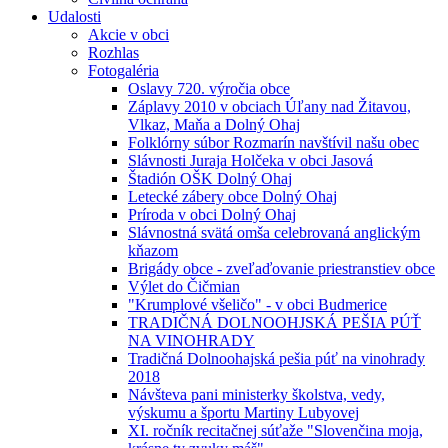
Udalosti
Akcie v obci
Rozhlas
Fotogaléria
Oslavy 720. výročia obce
Záplavy 2010 v obciach Úľany nad Žitavou,
Vlkaz, Maňa a Dolný Ohaj
Folklórny súbor Rozmarín navštívil našu obec
Slávnosti Juraja Holčeka v obci Jasová
Štadión OŠK Dolný Ohaj
Letecké zábery obce Dolný Ohaj
Príroda v obci Dolný Ohaj
Slávnostná svätá omša celebrovaná anglickým
kňazom
Brigády obce - zveľaďovanie priestranstiev obce
Výlet do Čičmian
"Krumplové všeličo" - v obci Budmerice
TRADIČNÁ DOLNOOHJSKÁ PEŠIA PÚŤ
NA VINOHRADY
Tradičná Dolnoohajská pešia púť na vinohrady
2018
Návšteva pani ministerky školstva, vedy,
výskumu a športu Martiny Lubyovej
XI. ročník recitačnej súťaže "Slovenčina moja,