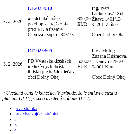
DF2025/610
Ing. Iveta
Lorincziová, Sídl.
geodetické práce -
600,00
Žitava 1401/13,
3. 2. 2026
polohopis a výškopis
EUR
95201 Vráble
pred KD a územie
Olivová - súp. č. 303/73
Obec Dolný Ohaj
DF2025/609
Ing.arch.Ing.
Zuzana Križmová,
PD Výstavba detských
500,00
Jaseňová 2266/32,
3. 2. 2026
inkluzívnych ihrísk -
EUR
94901 Nitra
ihrisko pre každé dieťa v
obci Dolný Ohaj
Obec Dolný Ohaj
* Uvedená cena je konečná. V prípade, že je zmluvná strana
platcom DPH, je cena uvedená vrátane DPH.
prvá stránka
predchádzajúca stránka
2
3
4