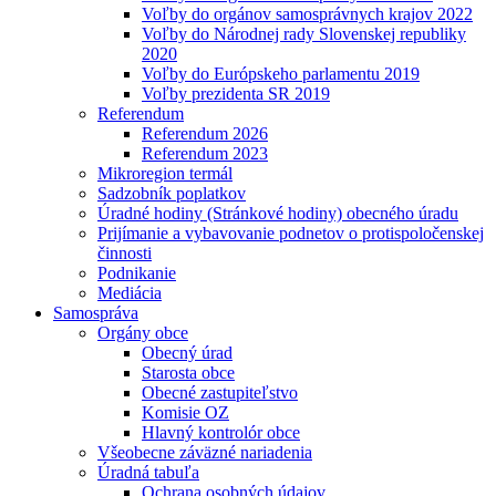
Voľby do orgánov samosprávnych krajov 2022
Voľby do Národnej rady Slovenskej republiky
2020
Voľby do Európskeho parlamentu 2019
Voľby prezidenta SR 2019
Referendum
Referendum 2026
Referendum 2023
Mikroregion termál
Sadzobník poplatkov
Úradné hodiny (Stránkové hodiny) obecného úradu
Prijímanie a vybavovanie podnetov o protispoločenskej
činnosti
Podnikanie
Mediácia
Samospráva
Orgány obce
Obecný úrad
Starosta obce
Obecné zastupiteľstvo
Komisie OZ
Hlavný kontrolór obce
Všeobecne záväzné nariadenia
Úradná tabuľa
Ochrana osobných údajov