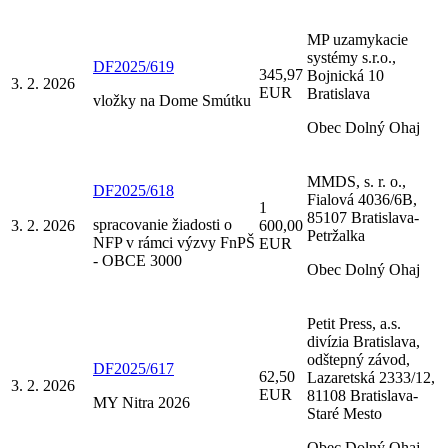
MP uzamykacie
systémy s.r.o.,
DF2025/619
345,97
Bojnická 10
3. 2. 2026
EUR
Bratislava
vložky na Dome Smútku
Obec Dolný Ohaj
MMDS, s. r. o.,
DF2025/618
Fialová 4036/6B,
1
85107 Bratislava-
spracovanie žiadosti o
3. 2. 2026
600,00
Petržalka
NFP v rámci výzvy FnPŠ
EUR
- OBCE 3000
Obec Dolný Ohaj
Petit Press, a.s.
divízia Bratislava,
odštepný závod,
DF2025/617
62,50
Lazaretská 2333/12,
3. 2. 2026
EUR
81108 Bratislava-
MY Nitra 2026
Staré Mesto
Obec Dolný Ohaj