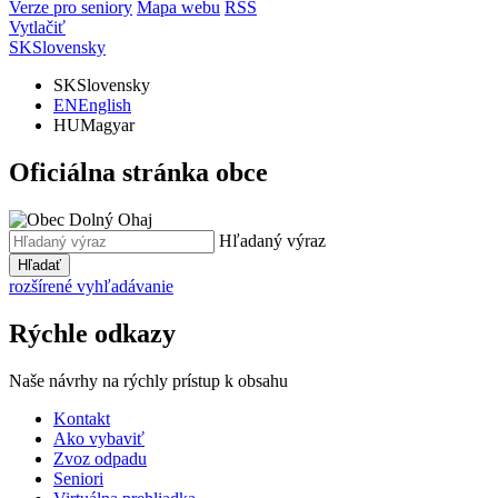
Verze pro seniory
Mapa webu
RSS
Vytlačiť
SK
Slovensky
SK
Slovensky
EN
English
HU
Magyar
Oficiálna stránka obce
Hľadaný výraz
Hľadať
rozšírené vyhľadávanie
Rýchle odkazy
Naše návrhy na rýchly prístup k obsahu
Kontakt
Ako vybaviť
Zvoz odpadu
Seniori