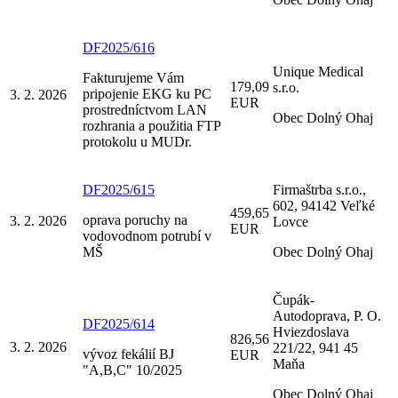
DF2025/616
Unique Medical
Fakturujeme Vám
179,09
s.r.o.
pripojenie EKG ku PC
3. 2. 2026
EUR
prostredníctvom LAN
Obec Dolný Ohaj
rozhrania a použitia FTP
protokolu u MUDr.
DF2025/615
Firmaštrba s.r.o.,
602, 94142 Veľké
459,65
oprava poruchy na
3. 2. 2026
Lovce
EUR
vodovodnom potrubí v
MŠ
Obec Dolný Ohaj
Čupák-
Autodoprava, P. O.
DF2025/614
Hviezdoslava
826,56
3. 2. 2026
221/22, 941 45
vývoz fekálií BJ
EUR
Maňa
"A,B,C" 10/2025
Obec Dolný Ohaj