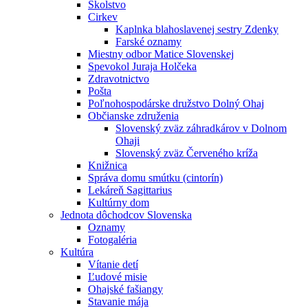
Školstvo
Cirkev
Kaplnka blahoslavenej sestry Zdenky
Farské oznamy
Miestny odbor Matice Slovenskej
Spevokol Juraja Holčeka
Zdravotnictvo
Pošta
Poľnohospodárske družstvo Dolný Ohaj
Občianske združenia
Slovenský zväz záhradkárov v Dolnom
Ohaji
Slovenský zväz Červeného kríža
Knižnica
Správa domu smútku (cintorín)
Lekáreň Sagittarius
Kultúrny dom
Jednota dôchodcov Slovenska
Oznamy
Fotogaléria
Kultúra
Vítanie detí
Ľudové misie
Ohajské fašiangy
Stavanie mája