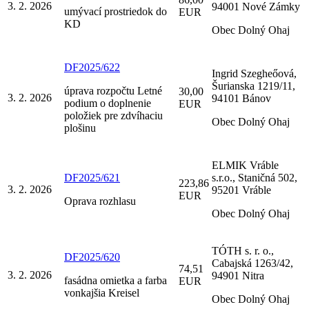
3. 2. 2026
94001 Nové Zámky
umývací prostriedok do
EUR
KD
Obec Dolný Ohaj
DF2025/622
Ingrid Szegheőová,
Šurianska 1219/11,
úprava rozpočtu Letné
30,00
3. 2. 2026
94101 Bánov
podium o doplnenie
EUR
položiek pre zdvíhaciu
Obec Dolný Ohaj
plošinu
ELMIK Vráble
DF2025/621
s.r.o., Staničná 502,
223,86
3. 2. 2026
95201 Vráble
EUR
Oprava rozhlasu
Obec Dolný Ohaj
TÓTH s. r. o.,
DF2025/620
Cabajská 1263/42,
74,51
3. 2. 2026
94901 Nitra
fasádna omietka a farba
EUR
vonkajšia Kreisel
Obec Dolný Ohaj