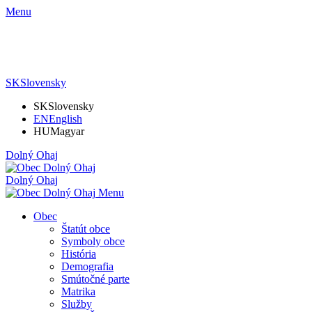
Menu
SK
Slovensky
SK
Slovensky
EN
English
HU
Magyar
Dolný Ohaj
Dolný Ohaj
Menu
Obec
Štatút obce
Symboly obce
História
Demografia
Smútočné parte
Matrika
Služby