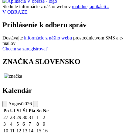
Sledujte informácie z nášho webu v
mobilnej aplikácii -
V OBRAZE.
Prihlásenie k odberu správ
Dostávajte
informácie z nášho webu
prostredníctvom SMS a e-
mailov
Chcem sa zaregistrovať
ZNAČKA SLOVENSKO
Kalendár
August
2026
Po
Ut
St
Št
Pia
So
Ne
27
28
29
30
31
1
2
3
4
5
6
7
8
9
10
11
12
13
14
15
16