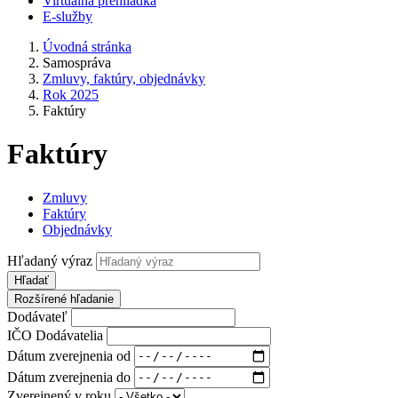
Virtuálna prehliadka
E-služby
Úvodná stránka
Samospráva
Zmluvy, faktúry, objednávky
Rok 2025
Faktúry
Faktúry
Zmluvy
Faktúry
Objednávky
Hľadaný výraz
Hľadať
Rozšírené hľadanie
Dodávateľ
IČO Dodávatelia
Dátum zverejnenia od
Dátum zverejnenia do
Zverejnený v roku