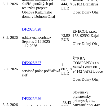
služieb použitých pri
3. 2. 2026
444,18
82103 Bratislava
realizácii projektu
EUR
Obnova Kultúrneho
Obec Dolný Ohaj
domu v Dolnom Ohaj
DF2025/628
ENECOL s.r.o.,
73,80
153, 92592 Kajal
udržiavací poplatok
3. 2. 2026
EUR
Separus 2.12.2025-
Obec Dolný Ohaj
1.12.2026
ŠTRBA-
DF2025/627
COMPANY s.r.o,
1
Veľké Lovce 801,
3. 2. 2026
807,18
servisné práce počítačová
94142 Veľké Lovce
EUR
sieť
Obec Dolný Ohaj
Slovenský
plynárenský
DF2025/626
priemysel, a.s.,
-58,43
3. 2. 2026
Mlynské nivy 44/a,