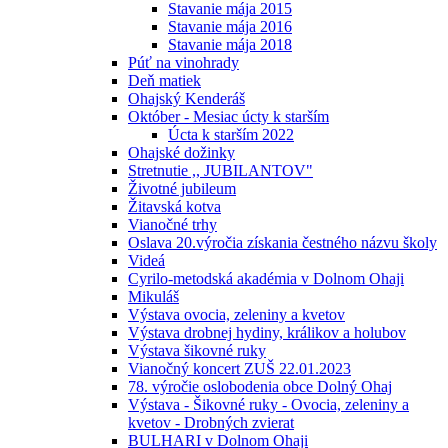
Stavanie mája 2015
Stavanie mája 2016
Stavanie mája 2018
Púť na vinohrady
Deň matiek
Ohajský Kenderáš
Október - Mesiac úcty k starším
Úcta k starším 2022
Ohajské dožinky
Stretnutie ,, JUBILANTOV"
Životné jubileum
Žitavská kotva
Vianočné trhy
Oslava 20.výročia získania čestného názvu školy
Videá
Cyrilo-metodská akadémia v Dolnom Ohaji
Mikuláš
Výstava ovocia, zeleniny a kvetov
Výstava drobnej hydiny, králikov a holubov
Výstava šikovné ruky
Vianočný koncert ZUŠ 22.01.2023
78. výročie oslobodenia obce Dolný Ohaj
Výstava - Šikovné ruky - Ovocia, zeleniny a
kvetov - Drobných zvierat
BULHARI v Dolnom Ohaji