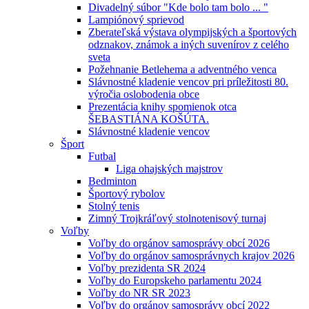
Divadelný súbor "Kde bolo tam bolo ... "
Lampiónový sprievod
Zberateľská výstava olympijských a športových
odznakov, známok a iných suvenírov z celého
sveta
Požehnanie Betlehema a adventného venca
Slávnostné kladenie vencov pri príležitosti 80.
výročia oslobodenia obce
Prezentácia knihy spomienok otca
ŠEBASTIÁNA KOŠÚTA.
Slávnostné kladenie vencov
Šport
Futbal
Liga ohajských majstrov
Bedminton
Športový rybolov
Stolný tenis
Zimný Trojkráľový stolnotenisový turnaj
Voľby
Voľby do orgánov samosprávy obcí 2026
Voľby do orgánov samosprávnych krajov 2026
Voľby prezidenta SR 2024
Voľby do Europskeho parlamentu 2024
Voľby do NR SR 2023
Voľby do orgánov samosprávy obcí 2022