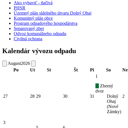
Ako vybaviť - tlačivá
PHSR
Územný plán sídelného útvaru Dolný Ohaj
Komunitný plán obce
Program odpadového hospodárstva
Separovaný zber
Odvoz komunálneho odpadu
Civilná ochrana
Kalendár vývozu odpadu
August
2026
Po
Ut
St
Št
Pi
So
Ne
1
Zberný
dvor
27
28
29
30
31
Dolný
2
Ohaj
(Nové
Zámky)
3
5
6