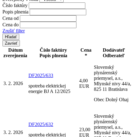
Číslo faktúry
Popis plnenia
Cena od
Cena do
Zrušiť filter
Zavrieť
Dátum
Číslo faktúry
Cena
Dodávateľ
zverejnenia
Popis plnenia
*
Odberateľ
Slovenský
plynárenský
DF2025/633
priemysel, a.s.,
4,00
3. 2. 2026
Mlynské nivy 44/a,
spotreba elektrickej
EUR
825 11 Bratislava
energie BJ A 12/2025
Obec Dolný Ohaj
Slovenský
plynárenský
DF2025/632
priemysel, a.s.,
23,00
3. 2. 2026
Mlynské nivy 44/a,
spotreba elektrickej
EUR