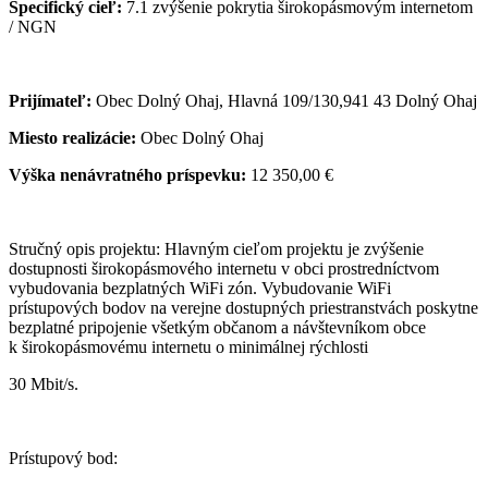
Špecifický cieľ:
7.1 zvýšenie pokrytia širokopásmovým internetom
/ NGN
Prijímateľ:
Obec Dolný Ohaj, Hlavná 109/130,941 43 Dolný Ohaj
Miesto realizácie:
Obec Dolný Ohaj
Výška nenávratného príspevku:
12 350,00 €
Stručný opis projektu: Hlavným cieľom projektu je zvýšenie
dostupnosti širokopásmového internetu v obci prostredníctvom
vybudovania bezplatných WiFi zón. Vybudovanie WiFi
prístupových bodov na verejne dostupných priestranstvách poskytne
bezplatné pripojenie všetkým občanom a návštevníkom obce
k širokopásmovému internetu o minimálnej rýchlosti
30 Mbit/s.
Prístupový bod: