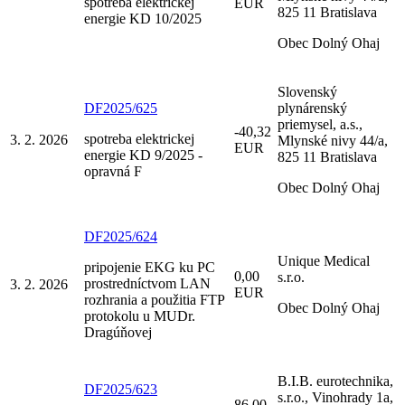
spotreba elektrickej
EUR
825 11 Bratislava
energie KD 10/2025
Obec Dolný Ohaj
Slovenský
DF2025/625
plynárenský
priemysel, a.s.,
-40,32
spotreba elektrickej
3. 2. 2026
Mlynské nivy 44/a,
EUR
energie KD 9/2025 -
825 11 Bratislava
opravná F
Obec Dolný Ohaj
DF2025/624
Unique Medical
pripojenie EKG ku PC
0,00
s.r.o.
prostredníctvom LAN
3. 2. 2026
EUR
rozhrania a použitia FTP
Obec Dolný Ohaj
protokolu u MUDr.
Dragúňovej
B.I.B. eurotechnika,
DF2025/623
s.r.o., Vinohrady 1a,
86,00