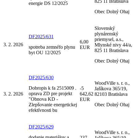
825 11 Bratislava
energie DS 12/2025
Obec Dolný Ohaj
Slovenský
plynárenský
DF2025/631
priemysel, a.s.,
6,00
3. 2. 2026
Mlynské nivy 44/a,
spotreba zemnéfo plynu
EUR
825 11 Bratislava
byt OU 12/2025
Obec Dolný Ohaj
DF2025/630
WoodVille s. r. o.,
Dobropis k fa 2515009 .
-5
Jašíkova 365/19,
oprava ZD pre projekt
3. 2. 2026
642,62
82103 Bratislava
"Obnova KD -
EUR
Zlepšovanie energetickej
Obec Dolný Ohaj
efektívnosti bu
DF2025/629
WoodVille s. r. o.,
dodanie materiálov a
237
Jašíkova 365/19,