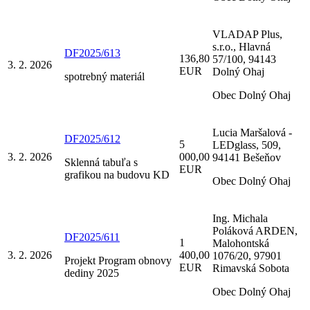
VLADAP Plus,
s.r.o., Hlavná
DF2025/613
136,80
57/100, 94143
3. 2. 2026
EUR
Dolný Ohaj
spotrebný materiál
Obec Dolný Ohaj
Lucia Maršalová -
DF2025/612
5
LEDglass, 509,
3. 2. 2026
000,00
94141 Bešeňov
Sklenná tabuľa s
EUR
grafikou na budovu KD
Obec Dolný Ohaj
Ing. Michala
Poláková ARDEN,
DF2025/611
1
Malohontská
3. 2. 2026
400,00
1076/20, 97901
Projekt Program obnovy
EUR
Rimavská Sobota
dediny 2025
Obec Dolný Ohaj