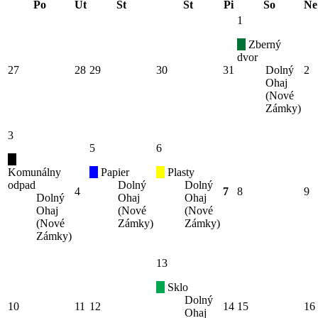
Po
Ut
St
Št
Pi
So
Ne
1
Zberný
dvor
27
28
29
30
31
Dolný
2
Ohaj
(Nové
Zámky)
3
5
6
Komunálny
Papier
Plasty
odpad
Dolný
Dolný
4
7
8
9
Dolný
Ohaj
Ohaj
Ohaj
(Nové
(Nové
(Nové
Zámky)
Zámky)
Zámky)
13
Sklo
Dolný
10
11
12
14
15
16
Ohaj