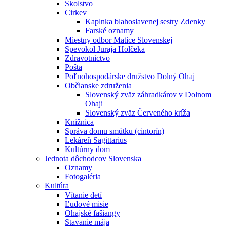
Školstvo
Cirkev
Kaplnka blahoslavenej sestry Zdenky
Farské oznamy
Miestny odbor Matice Slovenskej
Spevokol Juraja Holčeka
Zdravotnictvo
Pošta
Poľnohospodárske družstvo Dolný Ohaj
Občianske združenia
Slovenský zväz záhradkárov v Dolnom
Ohaji
Slovenský zväz Červeného kríža
Knižnica
Správa domu smútku (cintorín)
Lekáreň Sagittarius
Kultúrny dom
Jednota dôchodcov Slovenska
Oznamy
Fotogaléria
Kultúra
Vítanie detí
Ľudové misie
Ohajské fašiangy
Stavanie mája