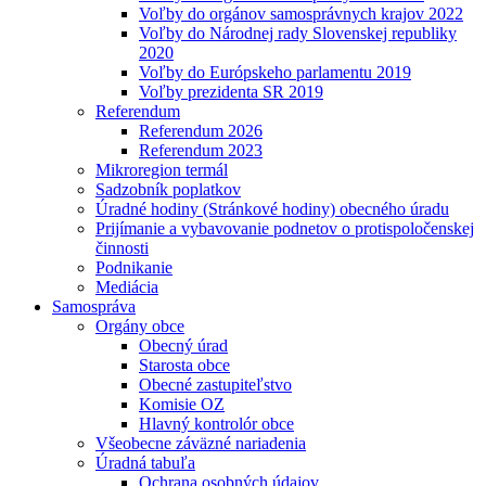
Voľby do orgánov samosprávnych krajov 2022
Voľby do Národnej rady Slovenskej republiky
2020
Voľby do Európskeho parlamentu 2019
Voľby prezidenta SR 2019
Referendum
Referendum 2026
Referendum 2023
Mikroregion termál
Sadzobník poplatkov
Úradné hodiny (Stránkové hodiny) obecného úradu
Prijímanie a vybavovanie podnetov o protispoločenskej
činnosti
Podnikanie
Mediácia
Samospráva
Orgány obce
Obecný úrad
Starosta obce
Obecné zastupiteľstvo
Komisie OZ
Hlavný kontrolór obce
Všeobecne záväzné nariadenia
Úradná tabuľa
Ochrana osobných údajov