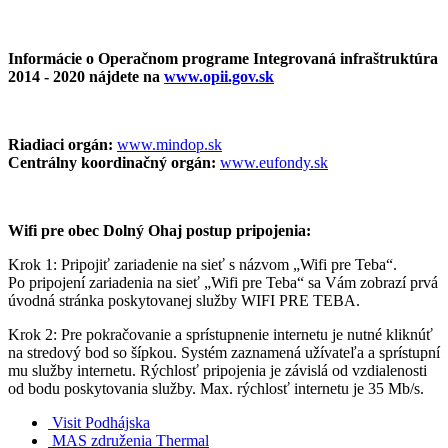
Informácie o Operačnom programe Integrovaná infraštruktúra
2014 - 2020 nájdete na
www.opii.gov.sk
Riadiaci orgán:
www.mindop.sk
Centrálny koordinačný orgán:
www.eufondy.sk
Wifi pre obec Dolný Ohaj postup pripojenia:
Krok 1: Pripojiť zariadenie na sieť s názvom „Wifi pre Teba“.
Po pripojení zariadenia na sieť „Wifi pre Teba“ sa Vám zobrazí prvá
úvodná stránka poskytovanej služby WIFI PRE TEBA.
Krok 2: Pre pokračovanie a sprístupnenie internetu je nutné kliknúť
na stredový bod so šípkou. Systém zaznamená užívateľa a sprístupní
mu služby internetu. Rýchlosť pripojenia je závislá od vzdialenosti
od bodu poskytovania služby. Max. rýchlosť internetu je 35 Mb/s.
Visit Podhájska
MAS združenia Thermal