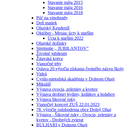
Stavanie mája 2015
Stavanie mája 2016
Stavanie mája 2018
Púť na vinohrady
Deň matiek
Ohajský Kenderáš
Október - Mesiac úcty k starším
Úcta k starším 2022
Ohajské dožinky
Stretnutie ,, JUBILANTOV"
Životné jubileum
Žitavská kotva
Vianočné trhy
Oslava 20.výročia získania čestného názvu školy
Videá
Cyrilo-metodská akadémia v Dolnom Ohaji
Mikuláš
Výstava ovocia, zeleniny a kvetov
Výstava drobnej hydiny, králikov a holubov
Výstava šikovné ruky
Vianočný koncert ZUŠ 22.01.2023
78. výročie oslobodenia obce Dolný Ohaj
Výstava - Šikovné ruky - Ovocia, zeleniny a
kvetov - Drobných zvierat
BULHARI v Dolnom Ohaji