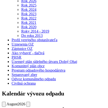
Rok 2026
Rok 2025
Rok 2024
Rok 2023
Rok 2022
Rok 2021
Rok 2020
Roky 2014 - 2019
Do roku 2013
Profil verejného obstarávateľa
Uznesenia OZ
Zápisnice OZ
Ako vybaviť - tlačivá
PHSR
Územný plán sídelného útvaru Dolný Ohaj
Komunitný plán obce
Program odpadového hospodárstva
Separovaný zber
Odvoz komunálneho odpadu
Civilná ochrana
Kalendár vývozu odpadu
August
2026