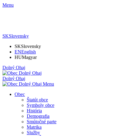
Menu
SK
Slovensky
SK
Slovensky
EN
English
HU
Magyar
Dolný Ohaj
Dolný Ohaj
Menu
Obec
Štatút obce
Symboly obce
História
Demografia
Smútočné parte
Matrika
Služby