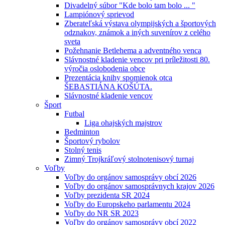
Divadelný súbor "Kde bolo tam bolo ... "
Lampiónový sprievod
Zberateľská výstava olympijských a športových
odznakov, známok a iných suvenírov z celého
sveta
Požehnanie Betlehema a adventného venca
Slávnostné kladenie vencov pri príležitosti 80.
výročia oslobodenia obce
Prezentácia knihy spomienok otca
ŠEBASTIÁNA KOŠÚTA.
Slávnostné kladenie vencov
Šport
Futbal
Liga ohajských majstrov
Bedminton
Športový rybolov
Stolný tenis
Zimný Trojkráľový stolnotenisový turnaj
Voľby
Voľby do orgánov samosprávy obcí 2026
Voľby do orgánov samosprávnych krajov 2026
Voľby prezidenta SR 2024
Voľby do Europskeho parlamentu 2024
Voľby do NR SR 2023
Voľby do orgánov samosprávy obcí 2022