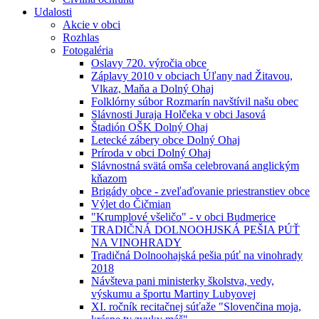
Udalosti
Akcie v obci
Rozhlas
Fotogaléria
Oslavy 720. výročia obce
Záplavy 2010 v obciach Úľany nad Žitavou,
Vlkaz, Maňa a Dolný Ohaj
Folklórny súbor Rozmarín navštívil našu obec
Slávnosti Juraja Holčeka v obci Jasová
Štadión OŠK Dolný Ohaj
Letecké zábery obce Dolný Ohaj
Príroda v obci Dolný Ohaj
Slávnostná svätá omša celebrovaná anglickým
kňazom
Brigády obce - zveľaďovanie priestranstiev obce
Výlet do Čičmian
"Krumplové všeličo" - v obci Budmerice
TRADIČNÁ DOLNOOHJSKÁ PEŠIA PÚŤ
NA VINOHRADY
Tradičná Dolnoohajská pešia púť na vinohrady
2018
Návšteva pani ministerky školstva, vedy,
výskumu a športu Martiny Lubyovej
XI. ročník recitačnej súťaže "Slovenčina moja,