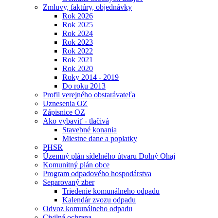
Zmluvy, faktúry, objednávky
Rok 2026
Rok 2025
Rok 2024
Rok 2023
Rok 2022
Rok 2021
Rok 2020
Roky 2014 - 2019
Do roku 2013
Profil verejného obstarávateľa
Uznesenia OZ
Zápisnice OZ
Ako vybaviť - tlačivá
Stavebné konania
Miestne dane a poplatky
PHSR
Územný plán sídelného útvaru Dolný Ohaj
Komunitný plán obce
Program odpadového hospodárstva
Separovaný zber
Triedenie komunálneho odpadu
Kalendár zvozu odpadu
Odvoz komunálneho odpadu
Civilná ochrana