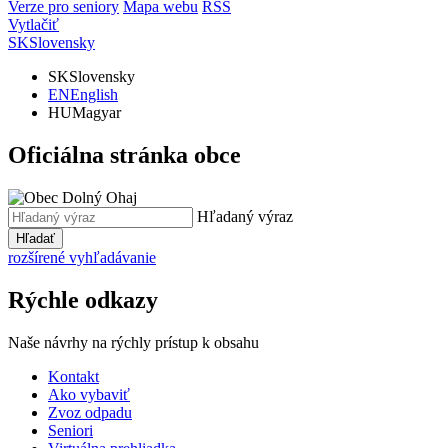
Verze pro seniory
Mapa webu
RSS
Vytlačiť
SK
Slovensky
SK
Slovensky
EN
English
HU
Magyar
Oficiálna stránka obce
Hľadaný výraz
Hľadať
rozšírené vyhľadávanie
Rýchle odkazy
Naše návrhy na rýchly prístup k obsahu
Kontakt
Ako vybaviť
Zvoz odpadu
Seniori