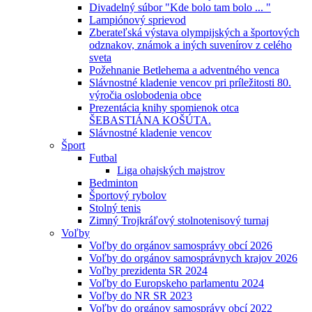
Divadelný súbor "Kde bolo tam bolo ... "
Lampiónový sprievod
Zberateľská výstava olympijských a športových
odznakov, známok a iných suvenírov z celého
sveta
Požehnanie Betlehema a adventného venca
Slávnostné kladenie vencov pri príležitosti 80.
výročia oslobodenia obce
Prezentácia knihy spomienok otca
ŠEBASTIÁNA KOŠÚTA.
Slávnostné kladenie vencov
Šport
Futbal
Liga ohajských majstrov
Bedminton
Športový rybolov
Stolný tenis
Zimný Trojkráľový stolnotenisový turnaj
Voľby
Voľby do orgánov samosprávy obcí 2026
Voľby do orgánov samosprávnych krajov 2026
Voľby prezidenta SR 2024
Voľby do Europskeho parlamentu 2024
Voľby do NR SR 2023
Voľby do orgánov samosprávy obcí 2022