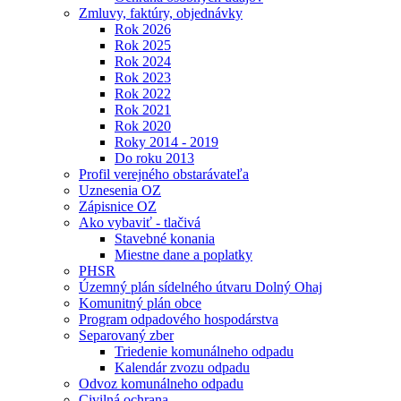
Zmluvy, faktúry, objednávky
Rok 2026
Rok 2025
Rok 2024
Rok 2023
Rok 2022
Rok 2021
Rok 2020
Roky 2014 - 2019
Do roku 2013
Profil verejného obstarávateľa
Uznesenia OZ
Zápisnice OZ
Ako vybaviť - tlačivá
Stavebné konania
Miestne dane a poplatky
PHSR
Územný plán sídelného útvaru Dolný Ohaj
Komunitný plán obce
Program odpadového hospodárstva
Separovaný zber
Triedenie komunálneho odpadu
Kalendár zvozu odpadu
Odvoz komunálneho odpadu
Civilná ochrana