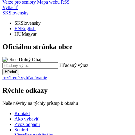
Verze pro seniory
Mapa webu
RSS
Vytlačiť
SK
Slovensky
SK
Slovensky
EN
English
HU
Magyar
Oficiálna stránka obce
Hľadaný výraz
Hľadať
rozšírené vyhľadávanie
Rýchle odkazy
Naše návrhy na rýchly prístup k obsahu
Kontakt
Ako vybaviť
Zvoz odpadu
Seniori