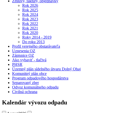
Zmluvy, faktúry, objednávky
Rok 2026
Rok 2025
Rok 2024
Rok 2023
Rok 2022
Rok 2021
Rok 2020
Roky 2014 - 2019
Do roku 2013
Profil verejného obstarávateľa
Uznesenia OZ
Zápisnice OZ
Ako vybaviť - tlačivá
PHSR
Územný plán sídelného útvaru Dolný Ohaj
Komunitný plán obce
Program odpadového hospodárstva
Separovaný zber
Odvoz komunálneho odpadu
Civilná ochrana
Kalendár vývozu odpadu