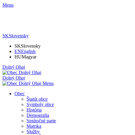
Menu
SK
Slovensky
SK
Slovensky
EN
English
HU
Magyar
Dolný Ohaj
Dolný Ohaj
Menu
Obec
Štatút obce
Symboly obce
História
Demografia
Smútočné parte
Matrika
Služby