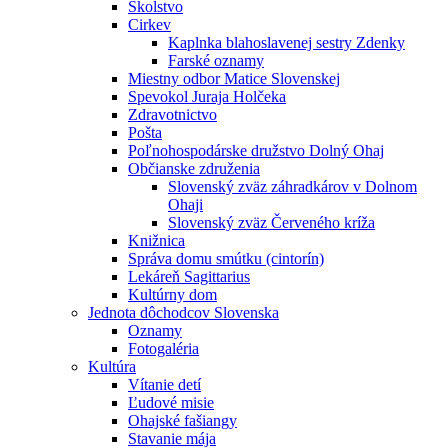
Školstvo
Cirkev
Kaplnka blahoslavenej sestry Zdenky
Farské oznamy
Miestny odbor Matice Slovenskej
Spevokol Juraja Holčeka
Zdravotnictvo
Pošta
Poľnohospodárske družstvo Dolný Ohaj
Občianske združenia
Slovenský zväz záhradkárov v Dolnom
Ohaji
Slovenský zväz Červeného kríža
Knižnica
Správa domu smútku (cintorín)
Lekáreň Sagittarius
Kultúrny dom
Jednota dôchodcov Slovenska
Oznamy
Fotogaléria
Kultúra
Vítanie detí
Ľudové misie
Ohajské fašiangy
Stavanie mája