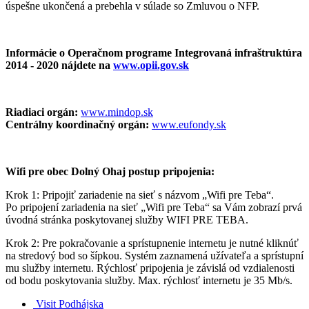
úspešne ukončená a prebehla v súlade so Zmluvou o NFP.
Informácie o Operačnom programe Integrovaná infraštruktúra
2014 - 2020 nájdete na
www.opii.gov.sk
Riadiaci orgán:
www.mindop.sk
Centrálny koordinačný orgán:
www.eufondy.sk
Wifi pre obec Dolný Ohaj postup pripojenia:
Krok 1: Pripojiť zariadenie na sieť s názvom „Wifi pre Teba“.
Po pripojení zariadenia na sieť „Wifi pre Teba“ sa Vám zobrazí prvá
úvodná stránka poskytovanej služby WIFI PRE TEBA.
Krok 2: Pre pokračovanie a sprístupnenie internetu je nutné kliknúť
na stredový bod so šípkou. Systém zaznamená užívateľa a sprístupní
mu služby internetu. Rýchlosť pripojenia je závislá od vzdialenosti
od bodu poskytovania služby. Max. rýchlosť internetu je 35 Mb/s.
Visit Podhájska