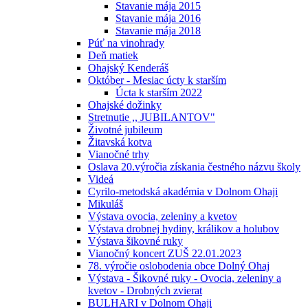
Stavanie mája 2015
Stavanie mája 2016
Stavanie mája 2018
Púť na vinohrady
Deň matiek
Ohajský Kenderáš
Október - Mesiac úcty k starším
Úcta k starším 2022
Ohajské dožinky
Stretnutie ,, JUBILANTOV"
Životné jubileum
Žitavská kotva
Vianočné trhy
Oslava 20.výročia získania čestného názvu školy
Videá
Cyrilo-metodská akadémia v Dolnom Ohaji
Mikuláš
Výstava ovocia, zeleniny a kvetov
Výstava drobnej hydiny, králikov a holubov
Výstava šikovné ruky
Vianočný koncert ZUŠ 22.01.2023
78. výročie oslobodenia obce Dolný Ohaj
Výstava - Šikovné ruky - Ovocia, zeleniny a
kvetov - Drobných zvierat
BULHARI v Dolnom Ohaji