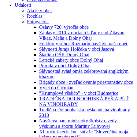
Udalosti
Akcie v obci
Rozhlas
Fotogaléria
Oslavy 720. výročia obce
Záplavy 2010 v obciach Úľany nad Žitavou,
Vlkaz, Maňa a Dolný Ohaj
Folklórny súbor Rozmarín navštívil našu obec
Slávnosti Juraja Holčeka v obci Jasová
Štadión OŠK Dolný Ohaj
Letecké zábery obce Dolný Ohaj
Príroda v obci Dolný Ohaj
Slávnostná svätá omša celebrovaná anglickým
kňazom
Brigády obce - zveľaďovanie priestranstiev obce
Výlet do Čičmian
"Krumplové všeličo" - v obci Budmerice
TRADIČNÁ DOLNOOHJSKÁ PEŠIA PÚŤ
NA VINOHRADY
Tradičná Dolnoohajská pešia púť na vinohrady
2018
Návšteva pani ministerky školstva, vedy,
výskumu a športu Martiny Lubyovej
XI. ročník recitačnej súťaže "Slovenčina moja,