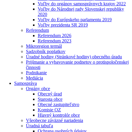
Voľby do orgánov samosprávnych krajov 2022
Voľby do Národnej rady Slovenskej republiky
2020
Voľby do Európskeho parlamentu 2019
Voľby prezidenta SR 2019
Referendum
Referendum 2026
Referendum 2023
Mikroregion termál
Sadzobník poplatkov
Úradné hodiny (Stránkové hodiny) obecného úradu
Prijímanie a vybavovanie podnetov o protispoločenskej
činnosti
Podnikanie
Mediácia
Samospráva
Orgány obce
Obecný úrad
Starosta obce
Obecné zastupiteľstvo
Komisie OZ
Hlavný kontrolór obce
Všeobecne záväzné nariadenia
Úradná tabuľa
Ochrana osobných údajov