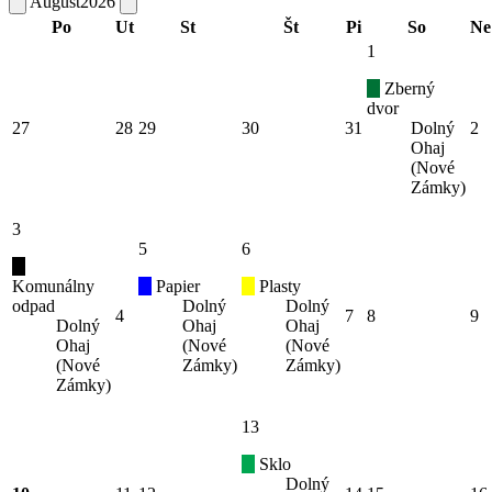
August
2026
Po
Ut
St
Št
Pi
So
Ne
1
Zberný
dvor
27
28
29
30
31
Dolný
2
Ohaj
(Nové
Zámky)
3
5
6
Komunálny
Papier
Plasty
odpad
Dolný
Dolný
4
7
8
9
Dolný
Ohaj
Ohaj
Ohaj
(Nové
(Nové
(Nové
Zámky)
Zámky)
Zámky)
13
Sklo
Dolný