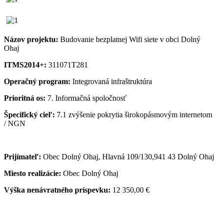
Názov projektu:
Budovanie bezplatnej Wifi siete v obci Dolný
Ohaj
ITMS2014+:
311071T281
Operačný program:
Integrovaná infraštruktúra
Prioritná os:
7. Informačná spoločnosť
Špecifický cieľ:
7.1 zvýšenie pokrytia širokopásmovým internetom
/ NGN
Prijímateľ:
Obec Dolný Ohaj, Hlavná 109/130,941 43 Dolný Ohaj
Miesto realizácie:
Obec Dolný Ohaj
Výška nenávratného príspevku:
12 350,00 €