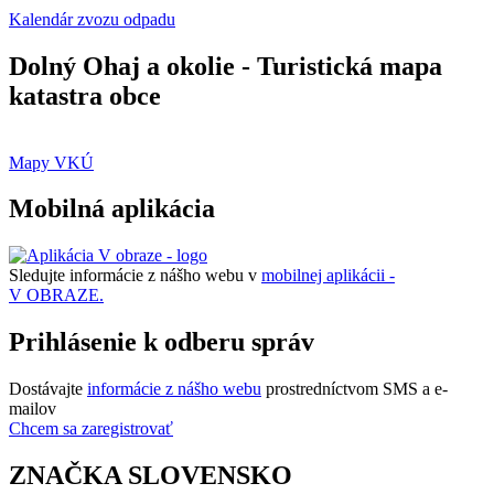
Kalendár zvozu odpadu
Dolný Ohaj a okolie - Turistická mapa
katastra obce
Mapy VKÚ
Mobilná aplikácia
Sledujte informácie z nášho webu v
mobilnej aplikácii -
V OBRAZE.
Prihlásenie k odberu správ
Dostávajte
informácie z nášho webu
prostredníctvom SMS a e-
mailov
Chcem sa zaregistrovať
ZNAČKA SLOVENSKO