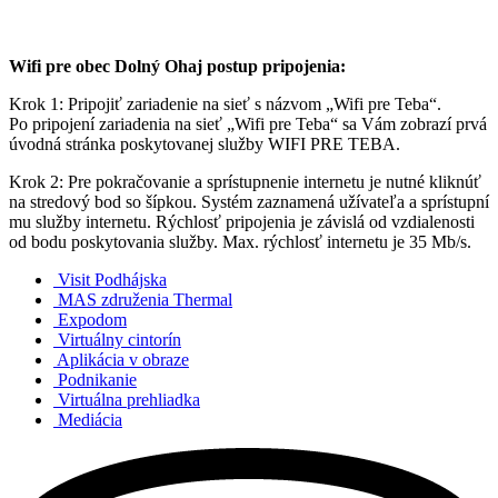
Wifi pre obec Dolný Ohaj postup pripojenia:
Krok 1: Pripojiť zariadenie na sieť s názvom „Wifi pre Teba“.
Po pripojení zariadenia na sieť „Wifi pre Teba“ sa Vám zobrazí prvá
úvodná stránka poskytovanej služby WIFI PRE TEBA.
Krok 2: Pre pokračovanie a sprístupnenie internetu je nutné kliknúť
na stredový bod so šípkou. Systém zaznamená užívateľa a sprístupní
mu služby internetu. Rýchlosť pripojenia je závislá od vzdialenosti
od bodu poskytovania služby. Max. rýchlosť internetu je 35 Mb/s.
Visit Podhájska
MAS združenia Thermal
Expodom
Virtuálny cintorín
Aplikácia v obraze
Podnikanie
Virtuálna prehliadka
Mediácia