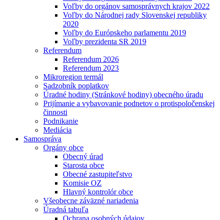
Voľby do orgánov samosprávnych krajov 2022
Voľby do Národnej rady Slovenskej republiky
2020
Voľby do Európskeho parlamentu 2019
Voľby prezidenta SR 2019
Referendum
Referendum 2026
Referendum 2023
Mikroregion termál
Sadzobník poplatkov
Úradné hodiny (Stránkové hodiny) obecného úradu
Prijímanie a vybavovanie podnetov o protispoločenskej
činnosti
Podnikanie
Mediácia
Samospráva
Orgány obce
Obecný úrad
Starosta obce
Obecné zastupiteľstvo
Komisie OZ
Hlavný kontrolór obce
Všeobecne záväzné nariadenia
Úradná tabuľa
Ochrana osobných údajov