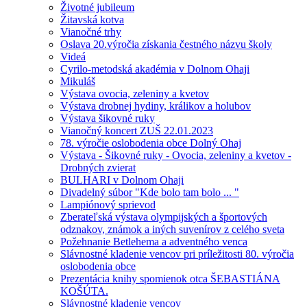
Životné jubileum
Žitavská kotva
Vianočné trhy
Oslava 20.výročia získania čestného názvu školy
Videá
Cyrilo-metodská akadémia v Dolnom Ohaji
Mikuláš
Výstava ovocia, zeleniny a kvetov
Výstava drobnej hydiny, králikov a holubov
Výstava šikovné ruky
Vianočný koncert ZUŠ 22.01.2023
78. výročie oslobodenia obce Dolný Ohaj
Výstava - Šikovné ruky - Ovocia, zeleniny a kvetov -
Drobných zvierat
BULHARI v Dolnom Ohaji
Divadelný súbor "Kde bolo tam bolo ... "
Lampiónový sprievod
Zberateľská výstava olympijských a športových
odznakov, známok a iných suvenírov z celého sveta
Požehnanie Betlehema a adventného venca
Slávnostné kladenie vencov pri príležitosti 80. výročia
oslobodenia obce
Prezentácia knihy spomienok otca ŠEBASTIÁNA
KOŠÚTA.
Slávnostné kladenie vencov