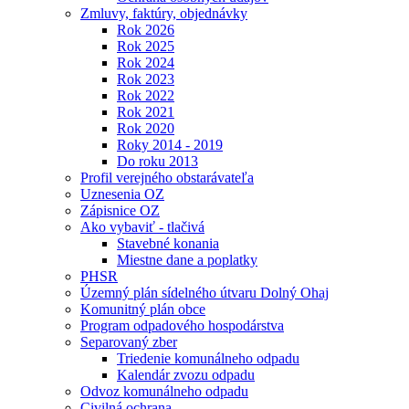
Zmluvy, faktúry, objednávky
Rok 2026
Rok 2025
Rok 2024
Rok 2023
Rok 2022
Rok 2021
Rok 2020
Roky 2014 - 2019
Do roku 2013
Profil verejného obstarávateľa
Uznesenia OZ
Zápisnice OZ
Ako vybaviť - tlačivá
Stavebné konania
Miestne dane a poplatky
PHSR
Územný plán sídelného útvaru Dolný Ohaj
Komunitný plán obce
Program odpadového hospodárstva
Separovaný zber
Triedenie komunálneho odpadu
Kalendár zvozu odpadu
Odvoz komunálneho odpadu
Civilná ochrana