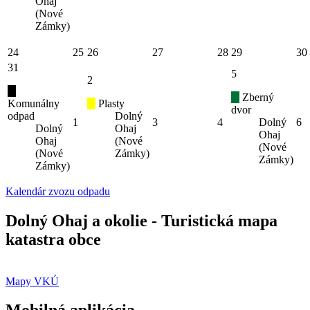
Ohaj
(Nové
Zámky)
24
25
26
27
28
29
30
31
5
2
Zberný
Komunálny
Plasty
dvor
odpad
Dolný
1
3
4
Dolný
6
Dolný
Ohaj
Ohaj
Ohaj
(Nové
(Nové
(Nové
Zámky)
Zámky)
Zámky)
Kalendár zvozu odpadu
Dolný Ohaj a okolie - Turistická mapa
katastra obce
Mapy VKÚ