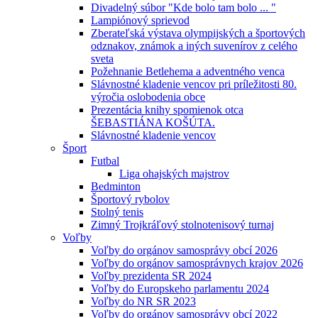
Divadelný súbor "Kde bolo tam bolo ... "
Lampiónový sprievod
Zberateľská výstava olympijských a športových
odznakov, známok a iných suvenírov z celého
sveta
Požehnanie Betlehema a adventného venca
Slávnostné kladenie vencov pri príležitosti 80.
výročia oslobodenia obce
Prezentácia knihy spomienok otca
ŠEBASTIÁNA KOŠÚTA.
Slávnostné kladenie vencov
Šport
Futbal
Liga ohajských majstrov
Bedminton
Športový rybolov
Stolný tenis
Zimný Trojkráľový stolnotenisový turnaj
Voľby
Voľby do orgánov samosprávy obcí 2026
Voľby do orgánov samosprávnych krajov 2026
Voľby prezidenta SR 2024
Voľby do Europskeho parlamentu 2024
Voľby do NR SR 2023
Voľby do orgánov samosprávy obcí 2022