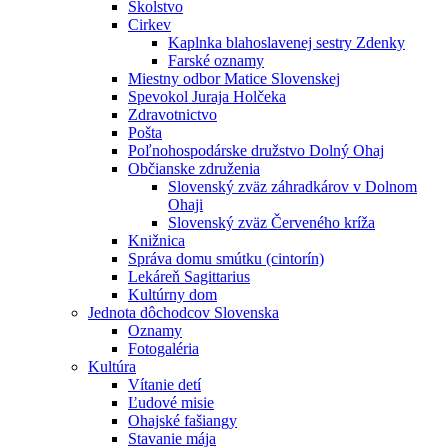
Školstvo
Cirkev
Kaplnka blahoslavenej sestry Zdenky
Farské oznamy
Miestny odbor Matice Slovenskej
Spevokol Juraja Holčeka
Zdravotnictvo
Pošta
Poľnohospodárske družstvo Dolný Ohaj
Občianske združenia
Slovenský zväz záhradkárov v Dolnom
Ohaji
Slovenský zväz Červeného kríža
Knižnica
Správa domu smútku (cintorín)
Lekáreň Sagittarius
Kultúrny dom
Jednota dôchodcov Slovenska
Oznamy
Fotogaléria
Kultúra
Vítanie detí
Ľudové misie
Ohajské fašiangy
Stavanie mája