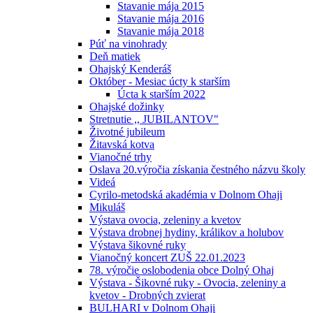
Stavanie mája 2015
Stavanie mája 2016
Stavanie mája 2018
Púť na vinohrady
Deň matiek
Ohajský Kenderáš
Október - Mesiac úcty k starším
Úcta k starším 2022
Ohajské dožinky
Stretnutie ,, JUBILANTOV"
Životné jubileum
Žitavská kotva
Vianočné trhy
Oslava 20.výročia získania čestného názvu školy
Videá
Cyrilo-metodská akadémia v Dolnom Ohaji
Mikuláš
Výstava ovocia, zeleniny a kvetov
Výstava drobnej hydiny, králikov a holubov
Výstava šikovné ruky
Vianočný koncert ZUŠ 22.01.2023
78. výročie oslobodenia obce Dolný Ohaj
Výstava - Šikovné ruky - Ovocia, zeleniny a
kvetov - Drobných zvierat
BULHARI v Dolnom Ohaji