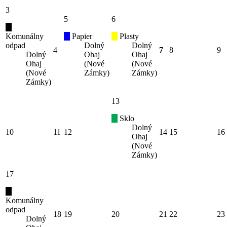
3
5
6
Komunálny
Papier
Plasty
odpad
Dolný
Dolný
4
7
8
9
Dolný
Ohaj
Ohaj
Ohaj
(Nové
(Nové
(Nové
Zámky)
Zámky)
Zámky)
13
Sklo
Dolný
10
11
12
14
15
16
Ohaj
(Nové
Zámky)
17
Komunálny
odpad
18
19
20
21
22
23
Dolný