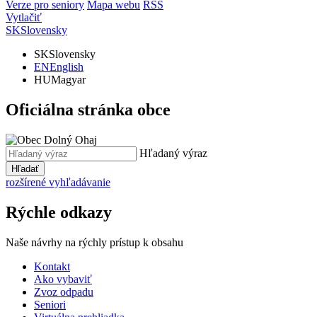
Verze pro seniory
Mapa webu
RSS
Vytlačiť
SK
Slovensky
SK
Slovensky
EN
English
HU
Magyar
Oficiálna stránka obce
Hľadaný výraz
Hľadať
rozšírené vyhľadávanie
Rýchle odkazy
Naše návrhy na rýchly prístup k obsahu
Kontakt
Ako vybaviť
Zvoz odpadu
Seniori