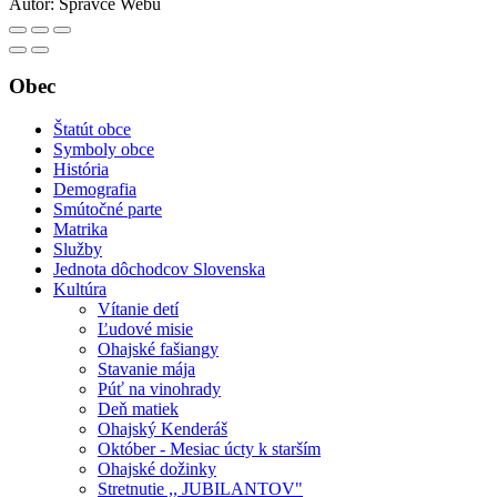
Autor:
Správce Webu
Obec
Štatút obce
Symboly obce
História
Demografia
Smútočné parte
Matrika
Služby
Jednota dôchodcov Slovenska
Kultúra
Vítanie detí
Ľudové misie
Ohajské fašiangy
Stavanie mája
Púť na vinohrady
Deň matiek
Ohajský Kenderáš
Október - Mesiac úcty k starším
Ohajské dožinky
Stretnutie ,, JUBILANTOV"