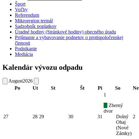
Šport
Voľby
Referendum
Mikroregion termál
Sadzobník poplatkov
Úradné hodiny (Stránkové hodiny) obecného úradu
Prijímanie a vybavovanie podnetov o protispoločenskej
činnosti
Podnikanie
Mediácia
Kalendár vývozu odpadu
August
2026
Po
Ut
St
Št
Pi
So
Ne
1
Zberný
dvor
27
28
29
30
31
Dolný
2
Ohaj
(Nové
Zámky)