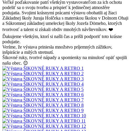
Veľké poďakovanie patrí všetkým vystavovateľom za ich ochotu
podeliť sa o svoju tvorbu a prispieť k jedinečnej atmosfére
podujatia. Svojimi krásnymi prácami výstavu obohatili aj žiaci
Základnej školy Juraja Holčeka s materskou školou v Dolnom Ohaji
a Súkromnej základnej umeleckej školy Jozefa Dömeho, ktorých
tvorivosť a talent si získali obdiv mnohých návštevníkov. ❤️
Ďakujeme všetkým, ktorí si našli čas a prišli podporiť toto krásne
podujatie.
Veríme, že výstava priniesla množstvo príjemných zážitkov,
inšpirácie a milých stretnutí.
Šikovné ruky, tvorivé nápady a spomienky na minulosť opäť spojili
našu obec. 😊