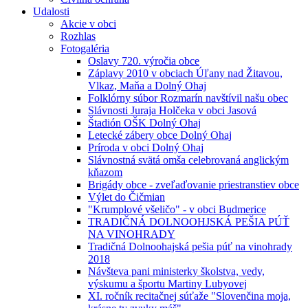
Udalosti
Akcie v obci
Rozhlas
Fotogaléria
Oslavy 720. výročia obce
Záplavy 2010 v obciach Úľany nad Žitavou,
Vlkaz, Maňa a Dolný Ohaj
Folklórny súbor Rozmarín navštívil našu obec
Slávnosti Juraja Holčeka v obci Jasová
Štadión OŠK Dolný Ohaj
Letecké zábery obce Dolný Ohaj
Príroda v obci Dolný Ohaj
Slávnostná svätá omša celebrovaná anglickým
kňazom
Brigády obce - zveľaďovanie priestranstiev obce
Výlet do Čičmian
"Krumplové všeličo" - v obci Budmerice
TRADIČNÁ DOLNOOHJSKÁ PEŠIA PÚŤ
NA VINOHRADY
Tradičná Dolnoohajská pešia púť na vinohrady
2018
Návšteva pani ministerky školstva, vedy,
výskumu a športu Martiny Lubyovej
XI. ročník recitačnej súťaže "Slovenčina moja,