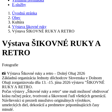
Virtuálna prehliadka
E-služby
Úvodná stránka
Obec
Kultúra
Výstava šikovné ruky
Výstava ŠIKOVNÉ RUKY A RETRO
Výstava ŠIKOVNÉ RUKY A
RETRO
Fotografie
📸 Výstava Šikovné ruky a retro – Dolný Ohaj 2026
Základná organizácia Jednoty dôchodcov Slovenska v Dolnom
Ohaji zorganizovala dňa 13. -15. júna 2026 výstavu "ŠIKOVNÉ
RUKY A RETRO.
Počas výstavy „Šikovné ruky a retro“ sme mali možnosť obdivovať
krásu ručnej práce, tvorivosti a šikovnosti ľudí všetkých generácií.
Návštevníci si prezreli množstvo originálnych výrobkov,
umeleckých diel, dekorácií a predmetov pripomínajúcich časy
minulé.