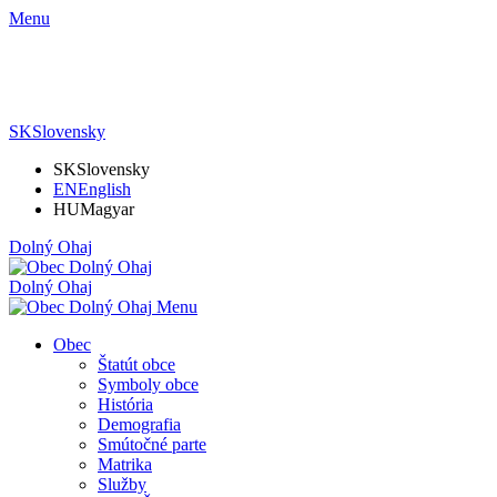
Menu
SK
Slovensky
SK
Slovensky
EN
English
HU
Magyar
Dolný Ohaj
Dolný Ohaj
Menu
Obec
Štatút obce
Symboly obce
História
Demografia
Smútočné parte
Matrika
Služby