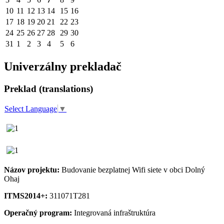
10
11
12
13
14
15
16
17
18
19
20
21
22
23
24
25
26
27
28
29
30
31
1
2
3
4
5
6
Univerzálny prekladač
Preklad (translations)
Select Language
▼
Názov projektu:
Budovanie bezplatnej Wifi siete v obci Dolný
Ohaj
ITMS2014+:
311071T281
Operačný program:
Integrovaná infraštruktúra