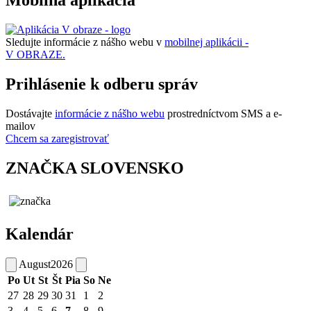
Mobilná aplikácia
Sledujte informácie z nášho webu v
mobilnej aplikácii -
V OBRAZE.
Prihlásenie k odberu správ
Dostávajte
informácie z nášho webu
prostredníctvom SMS a e-
mailov
Chcem sa zaregistrovať
ZNAČKA SLOVENSKO
Kalendár
August
2026
Po
Ut
St
Št
Pia
So
Ne
27
28
29
30
31
1
2
3
4
5
6
7
8
9