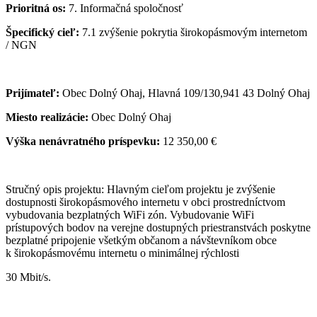
Prioritná os:
7. Informačná spoločnosť
Špecifický cieľ:
7.1 zvýšenie pokrytia širokopásmovým internetom
/ NGN
Prijímateľ:
Obec Dolný Ohaj, Hlavná 109/130,941 43 Dolný Ohaj
Miesto realizácie:
Obec Dolný Ohaj
Výška nenávratného príspevku:
12 350,00 €
Stručný opis projektu: Hlavným cieľom projektu je zvýšenie
dostupnosti širokopásmového internetu v obci prostredníctvom
vybudovania bezplatných WiFi zón. Vybudovanie WiFi
prístupových bodov na verejne dostupných priestranstvách poskytne
bezplatné pripojenie všetkým občanom a návštevníkom obce
k širokopásmovému internetu o minimálnej rýchlosti
30 Mbit/s.