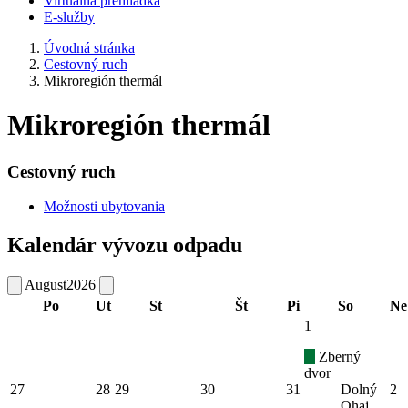
Virtuálna prehliadka
E-služby
Úvodná stránka
Cestovný ruch
Mikroregión thermál
Mikroregión thermál
Cestovný ruch
Možnosti ubytovania
Kalendár vývozu odpadu
August
2026
Po
Ut
St
Št
Pi
So
Ne
1
Zberný
dvor
27
28
29
30
31
Dolný
2
Ohaj