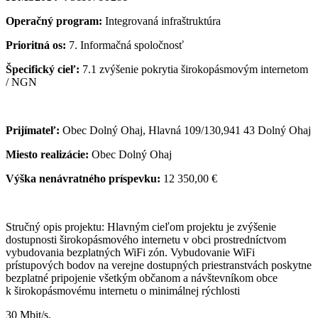
Operačný program:
Integrovaná infraštruktúra
Prioritná os:
7. Informačná spoločnosť
Špecifický cieľ:
7.1 zvýšenie pokrytia širokopásmovým internetom
/ NGN
Prijímateľ:
Obec Dolný Ohaj, Hlavná 109/130,941 43 Dolný Ohaj
Miesto realizácie:
Obec Dolný Ohaj
Výška nenávratného príspevku:
12 350,00 €
Stručný opis projektu: Hlavným cieľom projektu je zvýšenie
dostupnosti širokopásmového internetu v obci prostredníctvom
vybudovania bezplatných WiFi zón. Vybudovanie WiFi
prístupových bodov na verejne dostupných priestranstvách poskytne
bezplatné pripojenie všetkým občanom a návštevníkom obce
k širokopásmovému internetu o minimálnej rýchlosti
30 Mbit/s.