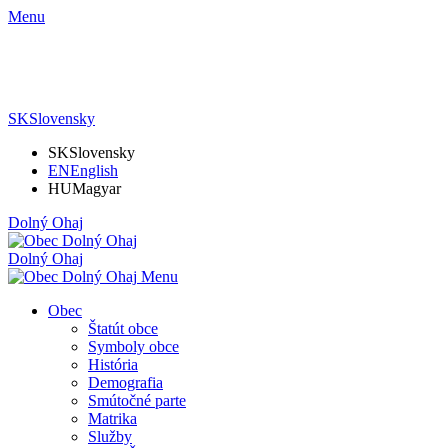
Menu
SK
Slovensky
SK
Slovensky
EN
English
HU
Magyar
Dolný Ohaj
Dolný Ohaj
Menu
Obec
Štatút obce
Symboly obce
História
Demografia
Smútočné parte
Matrika
Služby