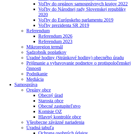
Voľby do orgánov samosprávnych krajov 2022
Voľby do Národnej rady Slovenskej republiky
2020
Voľby do Európskeho parlamentu 2019
Voľby prezidenta SR 2019
Referendum
Referendum 2026
Referendum 2023
Mikroregion termál
Sadzobník poplatkov
Úradné hodiny (Stránkové hodiny) obecného úradu
Prijímanie a vybavovanie podnetov o protispoločenskej
činnosti
Podnikanie
Mediácia
Samospráva
Orgány obce
Obecný úrad
Starosta obce
Obecné zastupiteľstvo
Komisie OZ
Hlavný kontrolór obce
Všeobecne záväzné nariadenia
Úradná tabuľa
Ochrana osobných údajov