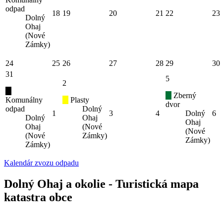
odpad
18
19
20
21
22
23
Dolný
Ohaj
(Nové
Zámky)
24
25
26
27
28
29
30
31
5
2
Zberný
Komunálny
Plasty
dvor
odpad
Dolný
1
3
4
Dolný
6
Dolný
Ohaj
Ohaj
Ohaj
(Nové
(Nové
(Nové
Zámky)
Zámky)
Zámky)
Kalendár zvozu odpadu
Dolný Ohaj a okolie - Turistická mapa
katastra obce