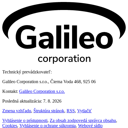
Technický prevádzkovateľ:
Galileo Corporation s.r.o., Čierna Voda 468, 925 06
Kontakt:
Galileo Corporation s.r.o.
Posledná aktualizácia: 7. 8. 2026
Zmena vzhľadu
,
Štruktúra stránok
,
RSS
,
Vytlačiť
Vyhlásenie o prístupnosti
,
Za obsah zodpovedá správca obsahu
,
Cookies
,
Vyhlásenie o ochrane súkromia
,
Webové sídlo