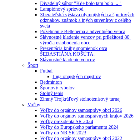
Divadelný súbor "Kde bolo tam bolo ... "
Lampiónový sprievod
Zberateľská výstava olympijských a športových
odznakov, známok a iných suvenírov z celého
sveta
Požehnanie Betlehema a adventného venca
Slávnostné kladenie vencov pri príležitosti 80.
výročia oslobodenia obce
Prezentácia knihy spomienok otca
ŠEBASTIÁNA KOŠÚTA.
Slávnostné kladenie vencov
Šport
Futbal
Liga ohajských majstrov
Bedminton
Športový rybolov
Stolný tenis
Zimný Trojkráľový stolnotenisový turnaj
Voľby
Voľby do orgánov samosprávy obcí 2026
Voľby do orgánov samosprávnych krajov 2026
Voľby prezidenta SR 2024
Voľby do Europskeho parlamentu 2024
Voľby do NR SR 2023
Voľby do orgánov samosprávy obcí 2022