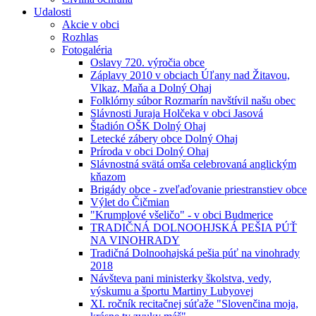
Udalosti
Akcie v obci
Rozhlas
Fotogaléria
Oslavy 720. výročia obce
Záplavy 2010 v obciach Úľany nad Žitavou,
Vlkaz, Maňa a Dolný Ohaj
Folklórny súbor Rozmarín navštívil našu obec
Slávnosti Juraja Holčeka v obci Jasová
Štadión OŠK Dolný Ohaj
Letecké zábery obce Dolný Ohaj
Príroda v obci Dolný Ohaj
Slávnostná svätá omša celebrovaná anglickým
kňazom
Brigády obce - zveľaďovanie priestranstiev obce
Výlet do Čičmian
"Krumplové všeličo" - v obci Budmerice
TRADIČNÁ DOLNOOHJSKÁ PEŠIA PÚŤ
NA VINOHRADY
Tradičná Dolnoohajská pešia púť na vinohrady
2018
Návšteva pani ministerky školstva, vedy,
výskumu a športu Martiny Lubyovej
XI. ročník recitačnej súťaže "Slovenčina moja,