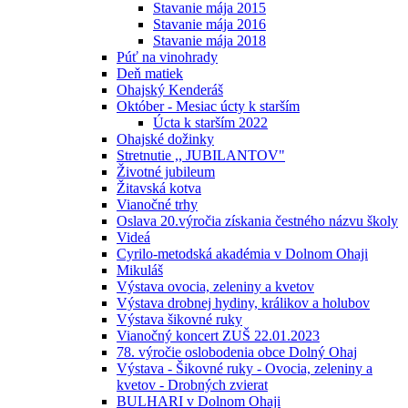
Stavanie mája 2015
Stavanie mája 2016
Stavanie mája 2018
Púť na vinohrady
Deň matiek
Ohajský Kenderáš
Október - Mesiac úcty k starším
Úcta k starším 2022
Ohajské dožinky
Stretnutie ,, JUBILANTOV"
Životné jubileum
Žitavská kotva
Vianočné trhy
Oslava 20.výročia získania čestného názvu školy
Videá
Cyrilo-metodská akadémia v Dolnom Ohaji
Mikuláš
Výstava ovocia, zeleniny a kvetov
Výstava drobnej hydiny, králikov a holubov
Výstava šikovné ruky
Vianočný koncert ZUŠ 22.01.2023
78. výročie oslobodenia obce Dolný Ohaj
Výstava - Šikovné ruky - Ovocia, zeleniny a
kvetov - Drobných zvierat
BULHARI v Dolnom Ohaji