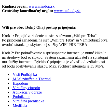
Riadiaci orgán:
www.mindop.sk
Centrálny koordinačný orgán:
www.eufondy.sk
Wifi pre obec Dolný Ohaj postup pripojenia:
Krok 1: Pripojiť zariadenie na sieť s názvom „Wifi pre Teba“.
Po pripojení zariadenia na sieť „Wifi pre Teba“ sa Vám zobrazí prvá
úvodná stránka poskytovanej služby WIFI PRE TEBA.
Krok 2: Pre pokračovanie a sprístupnenie internetu je nutné kliknúť
na stredový bod so šípkou. Systém zaznamená užívateľa a sprístupní
mu služby internetu. Rýchlosť pripojenia je závislá od vzdialenosti
od bodu poskytovania služby. Max. rýchlosť internetu je 35 Mb/s.
Visit Podhájska
MAS združenia Thermal
Expodom
Virtuálny cintorín
Aplikácia v obraze
Podnikanie
Virtuálna prehliadka
Mediácia