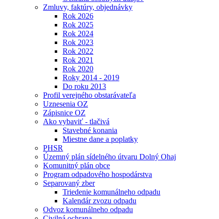
Zmluvy, faktúry, objednávky
Rok 2026
Rok 2025
Rok 2024
Rok 2023
Rok 2022
Rok 2021
Rok 2020
Roky 2014 - 2019
Do roku 2013
Profil verejného obstarávateľa
Uznesenia OZ
Zápisnice OZ
Ako vybaviť - tlačivá
Stavebné konania
Miestne dane a poplatky
PHSR
Územný plán sídelného útvaru Dolný Ohaj
Komunitný plán obce
Program odpadového hospodárstva
Separovaný zber
Triedenie komunálneho odpadu
Kalendár zvozu odpadu
Odvoz komunálneho odpadu
Civilná ochrana