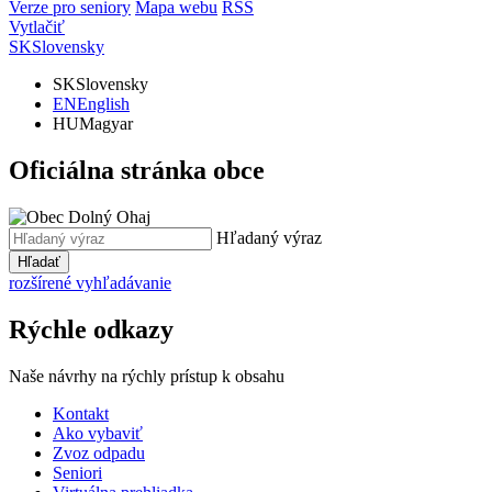
Verze pro seniory
Mapa webu
RSS
Vytlačiť
SK
Slovensky
SK
Slovensky
EN
English
HU
Magyar
Oficiálna stránka obce
Hľadaný výraz
Hľadať
rozšírené vyhľadávanie
Rýchle odkazy
Naše návrhy na rýchly prístup k obsahu
Kontakt
Ako vybaviť
Zvoz odpadu
Seniori