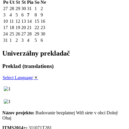
Po
Ut
St
Št
Pia
So
Ne
27
28
29
30
31
1
2
3
4
5
6
7
8
9
10
11
12
13
14
15
16
17
18
19
20
21
22
23
24
25
26
27
28
29
30
31
1
2
3
4
5
6
Univerzálny prekladač
Preklad (translations)
Select Language
▼
Názov projektu:
Budovanie bezplatnej Wifi siete v obci Dolný
Ohaj
ITMS2014+:
311071T281