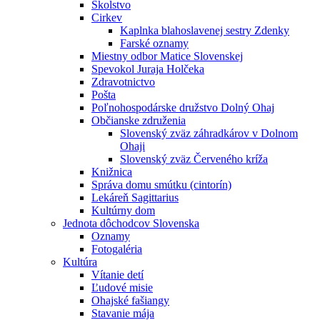
Školstvo
Cirkev
Kaplnka blahoslavenej sestry Zdenky
Farské oznamy
Miestny odbor Matice Slovenskej
Spevokol Juraja Holčeka
Zdravotnictvo
Pošta
Poľnohospodárske družstvo Dolný Ohaj
Občianske združenia
Slovenský zväz záhradkárov v Dolnom
Ohaji
Slovenský zväz Červeného kríža
Knižnica
Správa domu smútku (cintorín)
Lekáreň Sagittarius
Kultúrny dom
Jednota dôchodcov Slovenska
Oznamy
Fotogaléria
Kultúra
Vítanie detí
Ľudové misie
Ohajské fašiangy
Stavanie mája